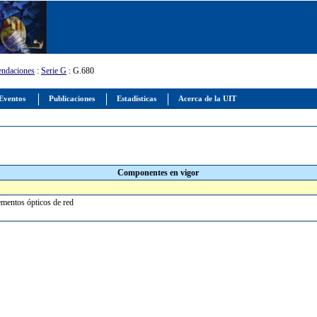
ndaciones
:
Serie G
: G.680
Eventos
Publicaciones
Estadísticas
Acerca de la UIT
Componentes en vigor
lementos ópticos de red