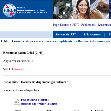
Page d'accueil
:
UIT-T
:
Publications
:
Recommand
Secteurs de l'UIT
Salle de presse
E
G.665 : Caractéristiques génériques des amplificateurs Raman et des sous-sys
Recommandation G.665 (01/05)
Approuvée en 2005-01-13
Statut :
Obsolète
Disponibilité : Documents disponibles gratuitement
Langues et formats disponibles :
Pour obtenir le document,
sélectionnez le format et la langue
Format
Taille
Mise à
No d'article