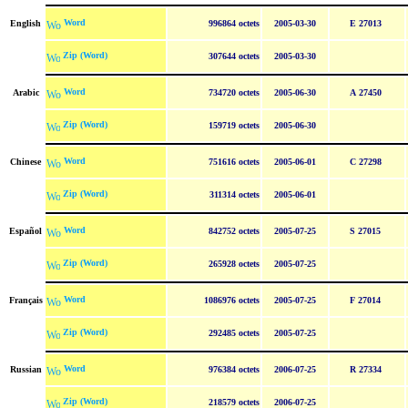
Word
English
996864 octets
2005-03-30
E 27013
Zip (Word)
307644 octets
2005-03-30
Word
Arabic
734720 octets
2005-06-30
A 27450
Zip (Word)
159719 octets
2005-06-30
Word
Chinese
751616 octets
2005-06-01
C 27298
Zip (Word)
311314 octets
2005-06-01
Word
Español
842752 octets
2005-07-25
S 27015
Zip (Word)
265928 octets
2005-07-25
Word
Français
1086976 octets
2005-07-25
F 27014
Zip (Word)
292485 octets
2005-07-25
Word
Russian
976384 octets
2006-07-25
R 27334
Zip (Word)
218579 octets
2006-07-25