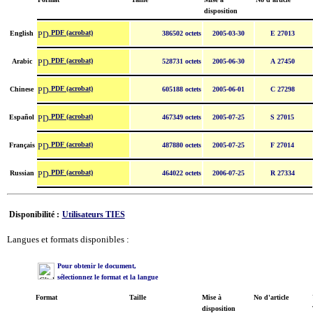
disposition
PDF (acrobat)
English
386502 octets
2005-03-30
E 27013
PDF (acrobat)
Arabic
528731 octets
2005-06-30
A 27450
PDF (acrobat)
Chinese
605188 octets
2005-06-01
C 27298
PDF (acrobat)
Español
467349 octets
2005-07-25
S 27015
PDF (acrobat)
Français
487880 octets
2005-07-25
F 27014
PDF (acrobat)
Russian
464022 octets
2006-07-25
R 27334
Disponibilité :
Utilisateurs TIES
Langues et formats disponibles :
Pour obtenir le document,
sélectionnez le format et la langue
Format
Taille
Mise à
No d'article
disposition