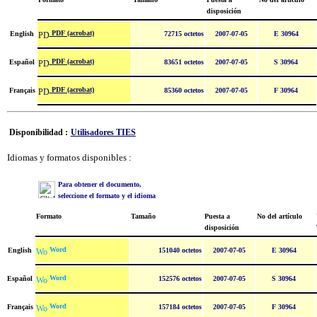
disposición
PDF (acrobat)
English
72715 octetos
2007-07-05
E 30964
PDF (acrobat)
Español
83651 octetos
2007-07-05
S 30964
PDF (acrobat)
Français
85360 octetos
2007-07-05
F 30964
Disponibilidad :
Utilisadores TIES
Idiomas y formatos disponibles :
Para obtener el documento,
seleccione el formato y el idioma
Formato
Tamaño
Puesta a
No del artículo
disposición
Word
English
151040 octetos
2007-07-05
E 30964
Word
Español
152576 octetos
2007-07-05
S 30964
Word
Français
157184 octetos
2007-07-05
F 30964