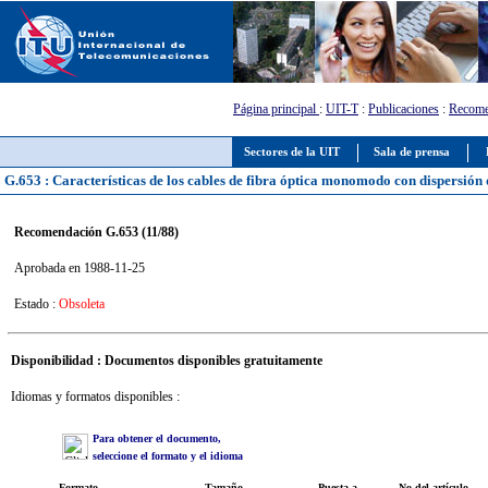
Página principal
:
UIT-T
:
Publicaciones
:
Recome
Sectores de la UIT
Sala de prensa
G.653 : Características de los cables de fibra óptica monomodo con dispersión
Recomendación G.653 (11/88)
Aprobada en 1988-11-25
Estado :
Obsoleta
Disponibilidad : Documentos disponibles gratuitamente
Idiomas y formatos disponibles :
Para obtener el documento,
seleccione el formato y el idioma
Formato
Tamaño
Puesta a
No del artículo