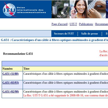
Page d'accueil
:
UIT-T
:
Publications
:
Recommand
Secteurs de l'UIT
Salle de presse
E
G.651 : Caractéristiques d'un câble à fibres optiques multimodes à gradient d'
La Rec.
Recommandation G.651
d'accès
Numéro
Titre
G.651 (11/88)
Caractéristiques d'un câble à fibres optiques multimodes à gradient d'ind
G.651 (03/93)
Caractéristiques d'un câble à fibres optiques multimodes à gradient d'ind
G.651 (02/98)
Caractéristiques d'un câble à fibres optiques multimodes à gradient d'ind
La Rec. UIT-T G.651 a été supprimée le 2008-08-16, son contenu étant deve