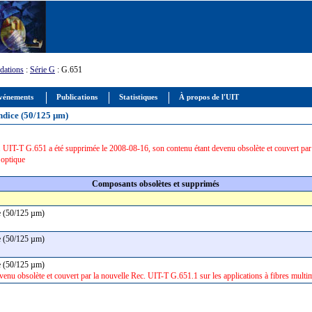
ations
:
Série G
: G.651
vénements
Publications
Statistiques
À propos de l'UIT
indice (50/125 µm)
 UIT-T G.651 a été supprimée le 2008-08-16, son contenu étant devenu obsolète et couvert par 
 optique
Composants obsolètes et supprimés
ice (50/125 µm)
ice (50/125 µm)
ice (50/125 µm)
nu obsolète et couvert par la nouvelle Rec. UIT-T G.651.1 sur les applications à fibres multi