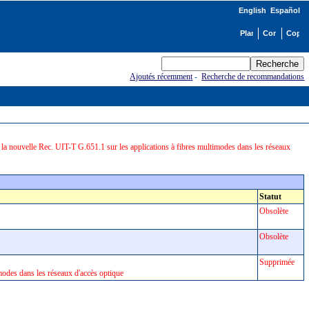
English
Español
Ajoutés récemment
-
Recherche de recommandations
la nouvelle Rec. UIT-T G.651.1 sur les applications à fibres multimodes dans les réseaux
Statut
Obsolète
Obsolète
Supprimée
modes dans les réseaux d'accès optique