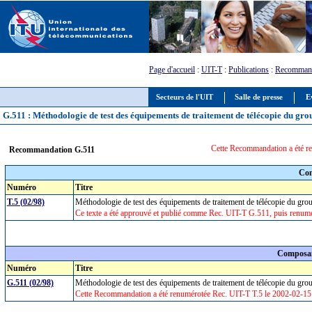
Page d'accueil
:
UIT-T
:
Publications
:
Recommand
Secteurs de l'UIT
Salle de presse
E
G.511 : Méthodologie de test des équipements de traitement de télécopie du gr
Cette Recommandation a été re
Recommandation G.511
Com
Numéro
Titre
T.5 (02/98)
Méthodologie de test des équipements de traitement de télécopie du gr
Ce texte a été approuvé et publié comme Rec. UIT-T G.511, puis renumé
Composan
Numéro
Titre
G.511 (02/98)
Méthodologie de test des équipements de traitement de télécopie du gr
Cette Recommandation a été renumérotée Rec. UIT-T T.5 le 2002-02-15 