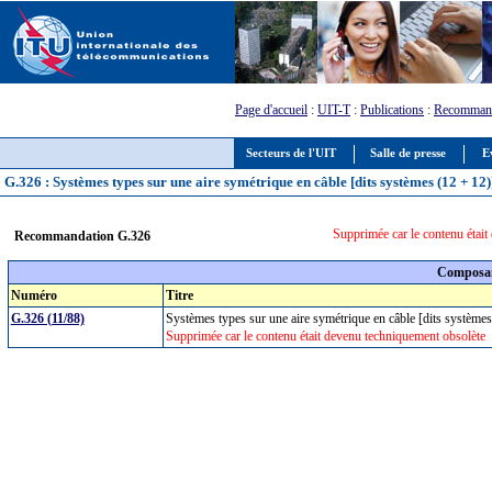
Page d'accueil
:
UIT-T
:
Publications
:
Recommand
Secteurs de l'UIT
Salle de presse
E
G.326 : Systèmes types sur une aire symétrique en câble [dits systèmes (12 + 12)
Supprimée car le contenu étai
Recommandation G.326
Composan
Numéro
Titre
G.326 (11/88)
Systèmes types sur une aire symétrique en câble [dits système
Supprimée car le contenu était devenu techniquement obsolète