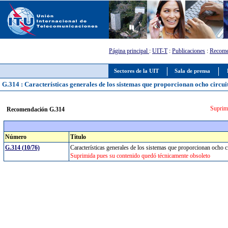
Página principal
:
UIT-T
:
Publicaciones
:
Recome
Sectores de la UIT
Sala de prensa
G.314 : Características generales de los sistemas que proporcionan ocho circuit
Suprimi
Recomendación G.314
Número
Título
G.314 (10/76)
Características generales de los sistemas que proporcionan ocho c
Suprimida pues su contenido quedó técnicamente obsoleto