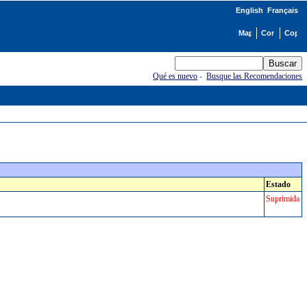
English
Français
Qué es nuevo
-
Busque las Recomendaciones
Estado
Suprimida