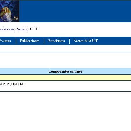
ndaciones
:
Serie G
: G.211
Eventos
Publicaciones
Estadísticas
Acerca de la UIT
Componentes en vigor
lace de portadoras