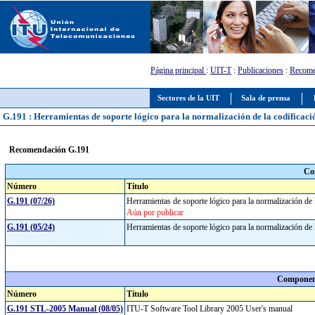
Página principal
:
UIT-T
:
Publicaciones
:
Recome
Sectores de la UIT
Sala de prensa
G.191 : Herramientas de soporte lógico para la normalización de la codificació
Recomendación G.191
Co
Número
Título
G.191 (07/26)
Herramientas de soporte lógico para la normalización de 
Aún por publicar
G.191 (05/24)
Herramientas de soporte lógico para la normalización de 
Component
Número
Título
G.191 STL-2005 Manual (08/05)
ITU-T Software Tool Library 2005 User's manual