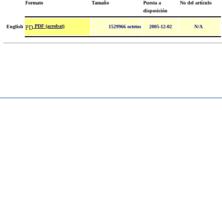
Formato
Tamaño
Puesta a
No del artículo
disposición
PDF (acrobat)
English
1529966 octetos
2005-12-02
N/A