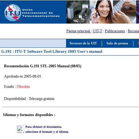
Página principal
:
UIT-T
:
Publicaciones
:
Recome
Sectores de la UIT
Sala de prensa
G.191 : ITU-T Software Tool Library 2005 User's manual
Recomendación G.191 STL-2005 Manual (08/05)
Aprobada en 2005-08-01
Estado :
Obsoleta
Disponibilidad :
Telecarga gratuita
Idiomas y formatos disponibles :
Para obtener el documento,
seleccione el formato y el idioma