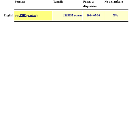
Formato
Tamaño
Puesta a
No del artículo
disposición
PDF (acrobat)
English
1315655 octetos
2004-07-30
N/A