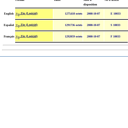
disposition
Zip (Logiciel)
English
1275418 octets
2008-10-07
E 10033
Zip (Logiciel)
Español
1291736 octets
2008-10-07
S 10033
Zip (Logiciel)
Français
1292059 octets
2008-10-07
F 10033