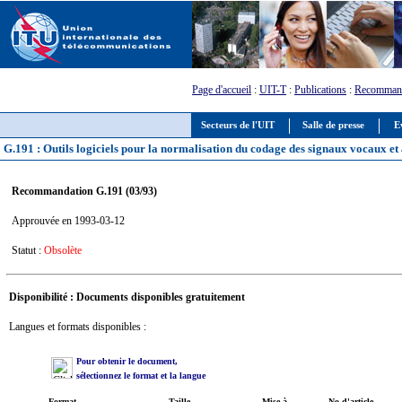
Page d'accueil
:
UIT-T
:
Publications
:
Recommand
Secteurs de l'UIT
Salle de presse
E
G.191 : Outils logiciels pour la normalisation du codage des signaux vocaux e
Recommandation G.191 (03/93)
Approuvée en 1993-03-12
Statut :
Obsolète
Disponibilité : Documents disponibles gratuitement
Langues et formats disponibles :
Pour obtenir le document,
sélectionnez le format et la langue
Format
Taille
Mise à
No d'article