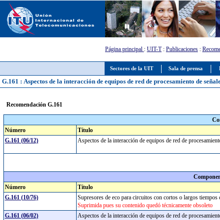
Página principal
:
UIT-T
:
Publicaciones
:
Recome
Sectores de la UIT
Sala de prensa
G.161 : Aspectos de la interacción de equipos de red de procesamiento de señal
Recomendación G.161
Co
Número
Título
G.161 (06/12)
Aspectos de la interacción de equipos de red de procesamien
Component
Número
Título
G.161 (10/76)
Supresores de eco para circuitos con cortos o largos tiempo
Suprimida pues su contenido quedó técnicamente obsoleto
G.161 (06/02)
Aspectos de la interacción de equipos de red de procesamien