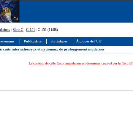
ations
:
Série G
:
G.151
: G.151 (11/88)
vénements
Publications
Statistiques
À propos de l'UIT
 circuits internationaux et nationaux de prolongement modernes
Le contenu de cette Recommandation est désormais couvert par la Rec. U