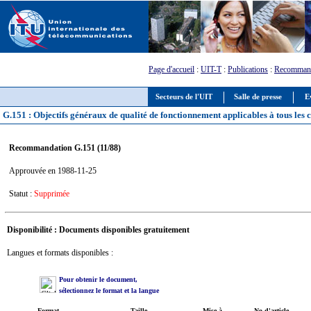
Page d'accueil
:
UIT-T
:
Publications
:
Recommand
Secteurs de l'UIT
Salle de presse
E
G.151 : Objectifs généraux de qualité de fonctionnement applicables à tous les
Recommandation G.151 (11/88)
Approuvée en 1988-11-25
Statut :
Supprimée
Disponibilité : Documents disponibles gratuitement
Langues et formats disponibles :
Pour obtenir le document,
sélectionnez le format et la langue
Format
Taille
Mise à
No d'article