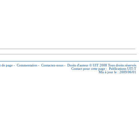
 de page
-
Commentaires
-
Contactez-nous
-
Droits d'auteur © UIT
2008 Tous droits réservés
Contact pour cette page :
Publications UIT-T
Mis à jour le : 2009/06/01