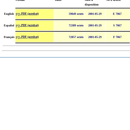
disposition
PDF (acrobat)
English
59049 octets
2001-05-29
E 7067
PDF (acrobat)
Español
72389 octets
2001-05-29
S 7067
PDF (acrobat)
Français
72857 octets
2001-05-29
F 7067