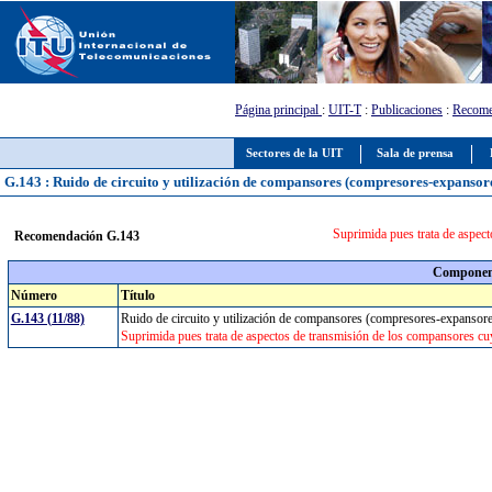
Página principal
:
UIT-T
:
Publicaciones
:
Recome
Sectores de la UIT
Sala de prensa
G.143 : Ruido de circuito y utilización de compansores (compresores-expansor
Suprimida pues trata de aspect
Recomendación G.143
Component
Número
Título
G.143 (11/88)
Ruido de circuito y utilización de compansores (compresores-expanso
Suprimida pues trata de aspectos de transmisión de los compansores cuy