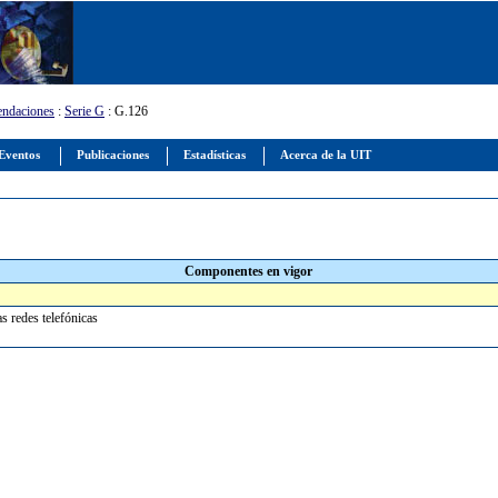
ndaciones
:
Serie G
: G.126
Eventos
Publicaciones
Estadísticas
Acerca de la UIT
Componentes en vigor
as redes telefónicas