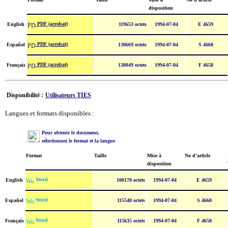
disposition
PDF (acrobat)
English
119653 octets
1994-07-04
E 4659
PDF (acrobat)
Español
130669 octets
1994-07-04
S 4660
PDF (acrobat)
Français
138049 octets
1994-07-04
F 4658
Disponibilité :
Utilisateurs TIES
Langues et formats disponibles :
Pour obtenir le document,
sélectionnez le format et la langue
Format
Taille
Mise à
No d'article
disposition
Word
English
100178 octets
1994-07-04
E 4659
Word
Español
115540 octets
1994-07-04
S 4660
Word
Français
115635 octets
1994-07-04
F 4658