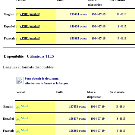
disposition
PDF (acrobat)
English
133024 octets
1994-07-19
E 4814
PDF (acrobat)
Español
141638 octets
1994-07-19
S 4815
PDF (acrobat)
Français
153985 octets
1994-07-19
F 4813
Disponibilité :
Utilisateurs TIES
Langues et formats disponibles :
Pour obtenir le document,
sélectionnez le format et la langue
Format
Taille
Mise à
No d'article
disposition
Word
English
137453 octets
1994-07-19
E 4814
Word
Español
156437 octets
1994-07-19
S 4815
Word
Français
156366 octets
1994-07-19
F 4813