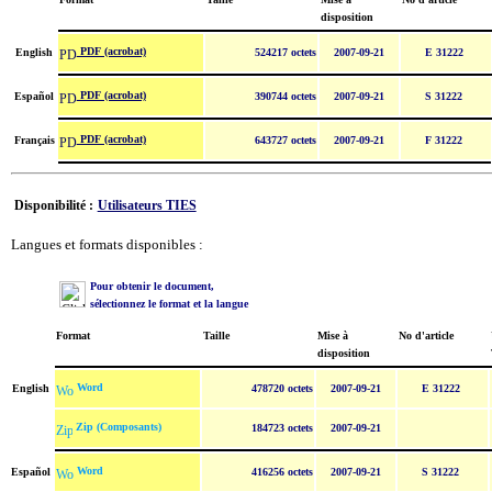
disposition
PDF (acrobat)
English
524217 octets
2007-09-21
E 31222
PDF (acrobat)
Español
390744 octets
2007-09-21
S 31222
PDF (acrobat)
Français
643727 octets
2007-09-21
F 31222
Disponibilité :
Utilisateurs TIES
Langues et formats disponibles :
Pour obtenir le document,
sélectionnez le format et la langue
Format
Taille
Mise à
No d'article
disposition
Word
English
478720 octets
2007-09-21
E 31222
Zip (Composants)
184723 octets
2007-09-21
Word
Español
416256 octets
2007-09-21
S 31222