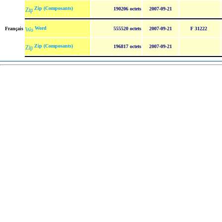
Zip (Composants)
190206 octets
2007-09-21
Word
Français
555520 octets
2007-09-21
F 31222
Zip (Composants)
196817 octets
2007-09-21