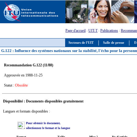
Page d'accueil
:
UIT-T
:
Publications
:
Recommand
Secteurs de l'UIT
Salle de presse
E
G.122 : Influence des systèmes nationaux sur la stabilité, l'écho pour la perso
Recommandation G.122 (11/88)
Approuvée en 1988-11-25
Statut :
Obsolète
Disponibilité : Documents disponibles gratuitement
Langues et formats disponibles :
Pour obtenir le document,
sélectionnez le format et la langue
Format
Taille
Mise à
No d'article