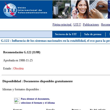
Página principal
:
UIT-T
:
Publicaciones
:
Recome
Sectores de la UIT
Sala de prensa
G.122 : Influencia de los sistemas nacionales en la estabilidad, el eco para la 
Recomendación G.122 (11/88)
Aprobada en 1988-11-25
Estado :
Obsoleta
Disponibilidad : Documentos disponibles gratuitamente
Idiomas y formatos disponibles :
Para obtener el documento,
seleccione el formato y el idioma
Formato
Tamaño
Puesta a
No del artículo