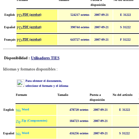
disposición
PDF (acrobat)
English
524217 octetos
2007-09-21
E 31222
PDF (acrobat)
Español
390744 octetos
2007-09-21
S 31222
PDF (acrobat)
Français
643727 octetos
2007-09-21
F 31222
Disponibilidad :
Utilisadores TIES
Idiomas y formatos disponibles :
Para obtener el documento,
seleccione el formato y el idioma
Formato
Tamaño
Puesta a
No del artículo
disposición
Word
English
478720 octetos
2007-09-21
E 31222
Zip (Componentes)
184723 octetos
2007-09-21
Word
Español
416256 octetos
2007-09-21
S 31222