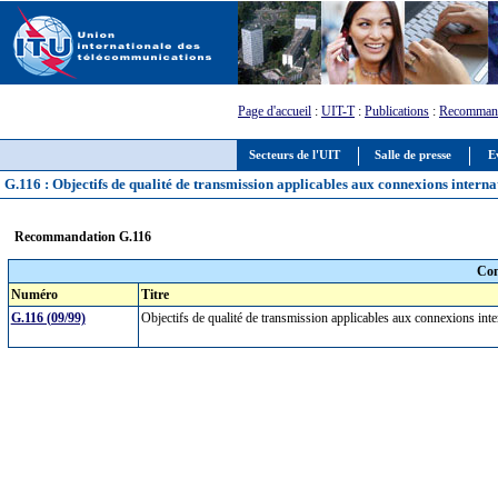
Page d'accueil
:
UIT-T
:
Publications
:
Recommand
Secteurs de l'UIT
Salle de presse
E
G.116 : Objectifs de qualité de transmission applicables aux connexions interna
Recommandation G.116
Com
Numéro
Titre
G.116 (09/99)
Objectifs de qualité de transmission applicables aux connexions int