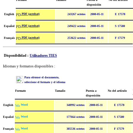
disposición
PDF (acrobat)
English
243267 octetos
2000-05-11
E 17578
PDF (acrobat)
Español
249422 octetos
2000-05-11
S 17580
PDF (acrobat)
Français
253622 octetos
2000-05-11
F 17579
Disponibilidad :
Utilisadores TIES
Idiomas y formatos disponibles :
Para obtener el documento,
seleccione el formato y el idioma
Formato
Tamaño
Puesta a
No del artículo
disposición
Word
English
340992 octetos
2000-05-11
E 17578
Word
Español
177664 octetos
2000-05-11
S 17580
Word
Français
385536 octetos
2000-05-11
F 17579