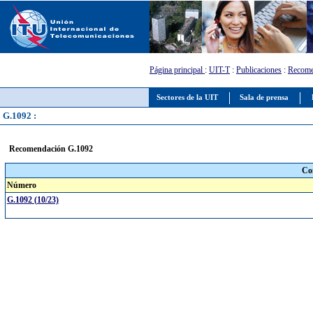
Página principal
:
UIT-T
:
Publicaciones
:
Recome
Sectores de la UIT
Sala de prensa
G.1092 :
Recomendación G.1092
Co
Número
G.1092 (10/23)