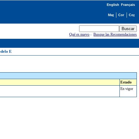
English
Français
Qué es nuevo
-
Busque las Recomendaciones
odelo E
Estado
En vigor