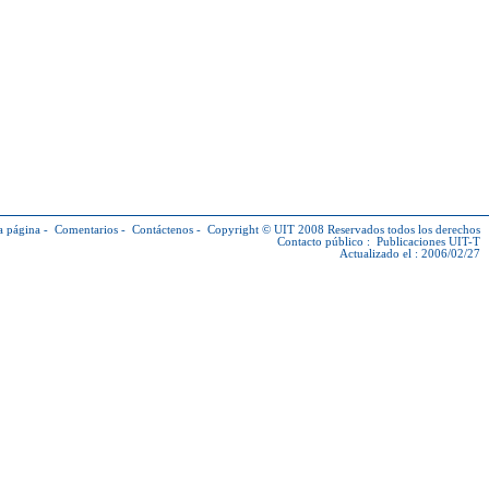
a página
-
Comentarios
-
Contáctenos
-
Copyright © UIT
2008 Reservados todos los derechos
Contacto público :
Publicaciones UIT-T
Actualizado el : 2006/02/27