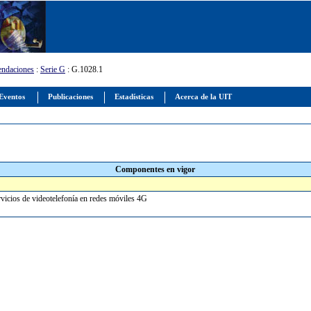
ndaciones
:
Serie G
: G.1028.1
Eventos
Publicaciones
Estadísticas
Acerca de la UIT
Componentes en vigor
rvicios de videotelefonía en redes móviles 4G