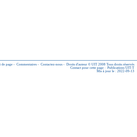
 de page
-
Commentaires
-
Contactez-nous
-
Droits d'auteur © UIT
2008 Tous droits réservés
Contact pour cette page :
Publications UIT-T
Mis à jour le : 2022-09-13