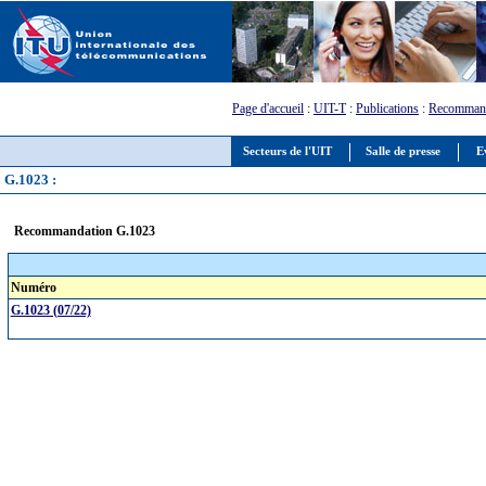
Page d'accueil
:
UIT-T
:
Publications
:
Recommand
Secteurs de l'UIT
Salle de presse
E
G.1023 :
Recommandation G.1023
Numéro
G.1023 (07/22)