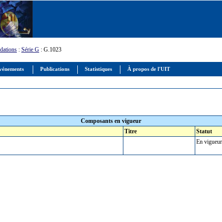
ations
:
Série G
: G.1023
vénements
Publications
Statistiques
À propos de l'UIT
Composants en vigueur
Titre
Statut
En vigueur