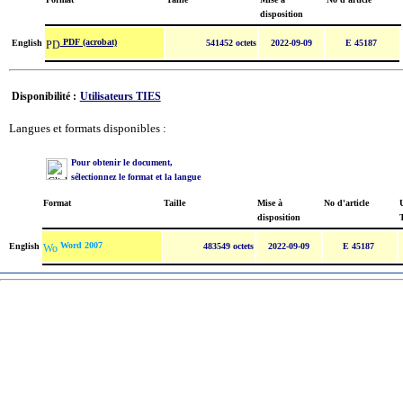
disposition
PDF (acrobat)
English
541452 octets
2022-09-09
E 45187
Disponibilité :
Utilisateurs TIES
Langues et formats disponibles :
Pour obtenir le document,
sélectionnez le format et la langue
Format
Taille
Mise à
No d'article
U
disposition
Word 2007
English
483549 octets
2022-09-09
E 45187