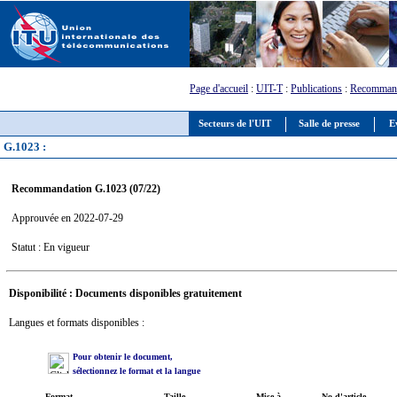
Page d'accueil
:
UIT-T
:
Publications
:
Recommand
Secteurs de l'UIT
Salle de presse
E
G.1023 :
Recommandation G.1023 (07/22)
Approuvée en 2022-07-29
Statut : En vigueur
Disponibilité : Documents disponibles gratuitement
Langues et formats disponibles :
Pour obtenir le document,
sélectionnez le format et la langue
Format
Taille
Mise à
No d'article