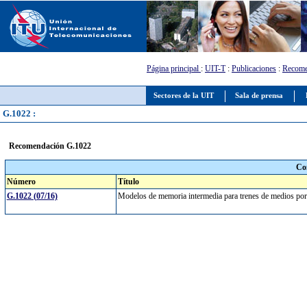
Página principal
:
UIT-T
:
Publicaciones
:
Recome
Sectores de la UIT
Sala de prensa
G.1022 :
Recomendación G.1022
Co
Número
Título
G.1022 (07/16)
Modelos de memoria intermedia para trenes de medios po