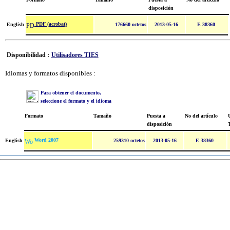
disposición
PDF (acrobat)
English
176660 octetos
2013-05-16
E 38360
Disponibilidad :
Utilisadores TIES
Idiomas y formatos disponibles :
Para obtener el documento,
seleccione el formato y el idioma
Formato
Tamaño
Puesta a
No del artículo
U
disposición
Word 2007
English
259310 octetos
2013-05-16
E 38360