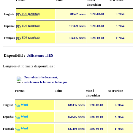
disposition
PDF (acrobat)
English
81522 octets
1990-03-08
E 7054
PDF (acrobat)
Español
113329 octets
1990-03-08
S 7054
PDF (acrobat)
Français
114356 octets
1990-03-08
F 7054
Disponibilité :
Utilisateurs TIES
Langues et formats disponibles :
Pour obtenir le document,
sélectionnez le format et la langue
Format
Taille
Mise à
No d'article
disposition
Word
English
681336 octets
1990-03-08
E 7054
Word
Español
850616 octets
1990-03-08
S 7054
Word
Français
837490 octets
1990-03-08
F 7054