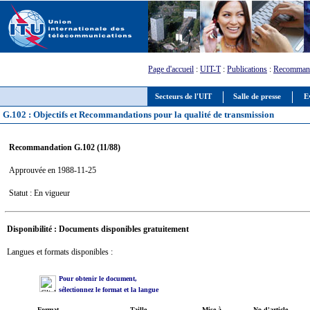
Page d'accueil
:
UIT-T
:
Publications
:
Recommand
Secteurs de l'UIT
Salle de presse
E
G.102 : Objectifs et Recommandations pour la qualité de transmission
Recommandation G.102 (11/88)
Approuvée en 1988-11-25
Statut : En vigueur
Disponibilité : Documents disponibles gratuitement
Langues et formats disponibles :
Pour obtenir le document,
sélectionnez le format et la langue
Format
Taille
Mise à
No d'article