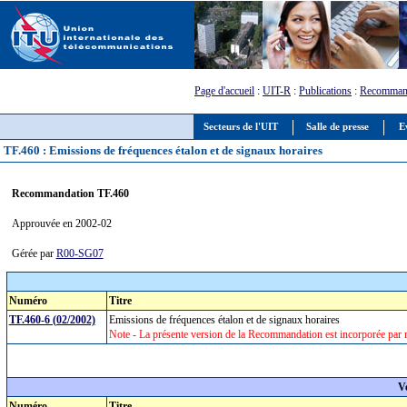
Page d'accueil
:
UIT-R
:
Publications
:
Recomman
Secteurs de l'UIT
Salle de presse
E
TF.460 : Emissions de fréquences étalon et de signaux horaires
Recommandation TF.460
Approuvée en 2002-02
Gérée par
R00-SG07
Numéro
Titre
TF.460-6 (02/2002)
Emissions de fréquences étalon et de signaux horaires
Note - La présente version de la Recommandation est incorporée par 
V
Numéro
Titre