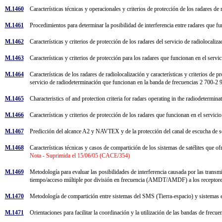
M.1460
Características técnicas y operacionales y criterios de protección de los radares
M.1461
Procedimientos para determinar la posibilidad de interferencia entre radares que f
M.1462
Características y criterios de protección de los radares del servicio de radioloc
M.1463
Características y criterios de protección para los radares que funcionan en el se
M.1464
Características de los radares de radiolocalización y características y criterios de
servicio de radiodeterminación que funcionan en la banda de frecuencias 2 700
M.1465
Characteristics of and protection criteria for radars operating in the radiodeterm
M.1466
Características y criterios de protección de los radares que funcionan en el serv
M.1467
Predicción del alcance A2 y NAVTEX y de la protección del canal de escucha de
M.1468
Características técnicas y casos de compartición de los sistemas de satélites que o
Nota - Suprimida el 15/06/05 (CACE/354)
M.1469
Metodología para evaluar las posibilidades de interferencia causada por las transmi
tiempo/acceso múltiple por división en frecuencia (AMDT/AMDF) a los receptores 
M.1470
Metodología de compartición entre sistemas del SMS (Tierra-espacio) y sistema
M.1471
Orientaciones para facilitar la coordinación y la utilización de las bandas de frecu