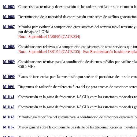
M.1085
Características técnicas y de explotación de los radares perfiladores de viento 
M.1086
Determinación de la necesidad de coordinación entre redes de satélites geoestaci
M.1087
Métodos para evaluar la compartición entre sistemas del servicio móvil terrestre y s
por debajo de 1 GHz
Nota - Suprimida el 15/06/05 (CACE/354)
M.1088
Consideraciones relativas a la compartición con sistemas de otros servicios que fu
Nota - Suprimida el 13/01/12 (CACE/555) - Esta Recomendación ha sido reempl
M.1089
Consideraciones técnicas para la coordinación de sistemas móviles por satélite rel
656,5 MHz
M.1090
Planes de frecuencias para la transmisión por satélite de portadoras de un solo can
M.1091
Diagramas de radiación de referencia fuera del eje para antenas de estaciones terre
M.1141
Compartición en la gama de frecuencias 1-3 GHz entre las estaciones espaciales no g
M.1142
Compartición en la gama de frecuencias 1-3 GHz entre las estaciones espaciales geoe
M.1143
Metodología específica del sistema para la coordinación de estaciones espaciales no
M.1167
Marco general sobre la componente de satélite de las telecomunicaciones móvile