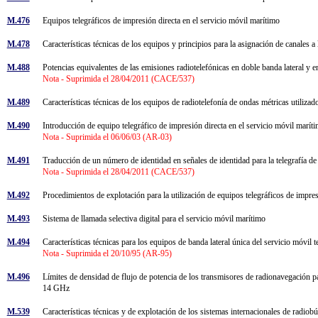
M.476
Equipos telegráficos de impresión directa en el servicio móvil marítimo
M.478
Características técnicas de los equipos y principios para la asignación de canales
M.488
Potencias equivalentes de las emisiones radiotelefónicas en doble banda lateral y 
Nota - Suprimida el 28/04/2011 (CACE/537)
M.489
Características técnicas de los equipos de radiotelefonía de ondas métricas utiliz
M.490
Introducción de equipo telegráfico de impresión directa en el servicio móvil marít
Nota - Suprimida el 06/06/03 (AR-03)
M.491
Traducción de un número de identidad en señales de identidad para la telegrafía d
Nota - Suprimida el 28/04/2011 (CACE/537)
M.492
Procedimientos de explotación para la utilización de equipos telegráficos de impre
M.493
Sistema de llamada selectiva digital para el servicio móvil marítimo
M.494
Características técnicas para los equipos de banda lateral única del servicio móvil
Nota - Suprimida el 20/10/95 (AR-95)
M.496
Límites de densidad de flujo de potencia de los transmisores de radionavegación para
14 GHz
M.539
Características técnicas y de explotación de los sistemas internacionales de radi