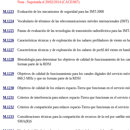
Nota - Suprimida el 20/02/2014 (CACE/667)
M.1223
Evaluación de los mecanismos de seguridad para las IMT-2000
M.1224
Vocabulario de términos de las telecomunicaciones móviles internacionales (IMT
M.1225
Pautas de evaluación de las tecnologías de transmisión radioeléctrica para las I
M.1226
Características técnicas y de explotación de los radares perfiladores de viento 
M.1227
Características técnicas y de explotación de los radares de perfil del viento en 
M.1228
Metodología para determinar los objetivos de calidad de funcionamiento de los canal
forman parte de la RDSI
M.1229
Objetivos de calidad de funcionamiento para los canales digitales del servicio m
660,5 MHz y que no forman parte de la RDSI
M.1230
Objetivos de calidad de los enlaces espacio-Tierra que funcionan en el servicio m
M.1231
Criterios de interferencia para enlaces espacio-Tierra que funcionan en el servic
M.1232
Criterios de compartición para enlaces espacio-Tierra que funcionan en el servic
M.1233
Consideraciones técnicas para la compartición de recursos de la red por satélite ent
SMA(R)S