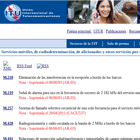
Página principal
:
UIT-R
:
Publicaciones
:
Recome
Sectores de la UIT
Sala de prensa
Servicios móviles, de radiodeterminación, de aficionados y otros servicios por 
RSS Feed
M.218
Eliminación de las interferencias en la recepción a bordo de los barcos
Nota - Suprimida el 06/06/03 (AR-03)
M.219
Señal de alarma para uso en la frecuencia de socorro de 2 182 kHz del servicio m
Nota - Suprimida el 06/06/03 (AR-03)
M.257
Sistema de llamada selectiva secuencial de una sola frecuencia para el servicio m
Nota - Suprimida el 28/04/2011 (CACE/537)
M.428
Radiogoniometría y radio-recalada en la banda de 2 MHz a bordo de los barcos
Nota - Suprimida el 06/06/03 (AR-03)
M.441
Relaciones de protección señal/interferencia e intensidades de campo mínimas ne