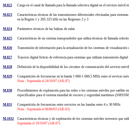
M.822
Carga en el canal de llamada para la llamada selectiva digital en el servicio móvil
M.823
Características técnicas de las transmisiones diferenciales efectuadas para sistem
en la Región 1 y 285-325 kHz en las Regiones 2 y 3
M.824
Parámetros técnicos de las balizas de radar
M.825
Características de un sistema transpondedor que utiliza técnicas de llamada selectiv
M.826
Transmisión de información para la actualización de los sistemas de visualización 
M.827
Trayecto digital ficticio de referencia para sistemas que utilizan transmisión digital
M.828
Definición de la disponibilidad de los circuitos de comunicación del servicio móvil
M.829
Compartición de frecuencias en la banda 1 660-1 660,5 MHz entre el servicio móvil
Nota - Suprimida el 24/10/97 (AR-97)
M.830
Procedimientos de explotación para las redes o los sistemas móviles por satélite
especificados para el sistema mundial de socorro y seguridad marítimos (SMSS
M.831
Compartición de frecuencias entre servicios en las bandas entre 4 y 30 MHz
Nota - Suprimida el 06/06/03 (AR-03)
M.1032
Características técnicas y de explotación de los sistemas móviles terrestres que uti
Suprimida el 19/10/07 (AR-07)