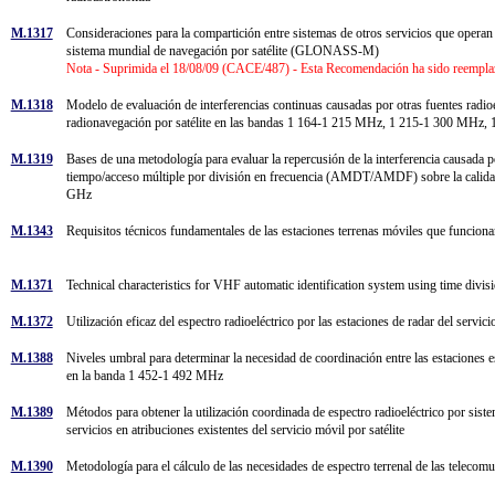
M.1317
Consideraciones para la compartición entre sistemas de otros servicios que operan 
sistema mundial de navegación por satélite (GLONASS-M)
Nota - Suprimida el 18/08/09 (CACE/487) - Esta Recomendación ha sido reempl
M.1318
Modelo de evaluación de interferencias continuas causadas por otras fuentes radioelé
radionavegación por satélite en las bandas 1 164-1 215 MHz, 1 215-1 300 MH
M.1319
Bases de una metodología para evaluar la repercusión de la interferencia causada p
tiempo/acceso múltiple por división en frecuencia (AMDT/AMDF) sobre la calidad de
GHz
M.1343
Requisitos técnicos fundamentales de las estaciones terrenas móviles que funciona
M.1371
Technical characteristics for VHF automatic identification system using time divis
M.1372
Utilización eficaz del espectro radioeléctrico por las estaciones de radar del servi
M.1388
Niveles umbral para determinar la necesidad de coordinación entre las estaciones esp
en la banda 1 452-1 492 MHz
M.1389
Métodos para obtener la utilización coordinada de espectro radioeléctrico por sist
servicios en atribuciones existentes del servicio móvil por satélite
M.1390
Metodología para el cálculo de las necesidades de espectro terrenal de las telec