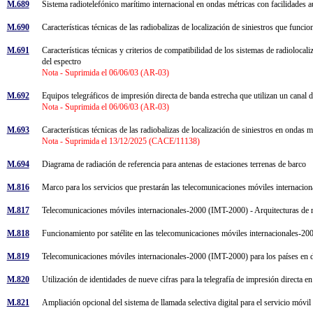
M.689
Sistema radiotelefónico marítimo internacional en ondas métricas con facilidades a
M.690
Características técnicas de las radiobalizas de localización de siniestros que f
M.691
Características técnicas y criterios de compatibilidad de los sistemas de radioloc
del espectro
Nota - Suprimida el 06/06/03 (AR-03)
M.692
Equipos telegráficos de impresión directa de banda estrecha que utilizan un canal 
Nota - Suprimida el 06/06/03 (AR-03)
M.693
Características técnicas de las radiobalizas de localización de siniestros en ondas m
Nota - Suprimida el 13/12/2025 (CACE/11138)
M.694
Diagrama de radiación de referencia para antenas de estaciones terrenas de barco
M.816
Marco para los servicios que prestarán las telecomunicaciones móviles internac
M.817
Telecomunicaciones móviles internacionales-2000 (IMT-2000) - Arquitecturas de
M.818
Funcionamiento por satélite en las telecomunicaciones móviles internacionales-
M.819
Telecomunicaciones móviles internacionales-2000 (IMT-2000) para los países en 
M.820
Utilización de identidades de nueve cifras para la telegrafía de impresión directa 
M.821
Ampliación opcional del sistema de llamada selectiva digital para el servicio móv