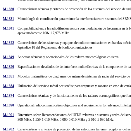
M.1830
Características técnicas y criterios de protección de los sistemas del servicio d
M.1831
Metodología de coordinación para estimar la interferencia entre sistemas del SR
M.1841
Compatibilidad entre la radiodifusión sonora con modulación de frecuencia en la
aproximadamente 108-117,975 MHz
M.1842
Características de los sistemas y equipos de radiocomunicaciones en bandas métrica
Apéndice 18 del Reglamento de Radiocomunicaciones
M.1849
Aspectos técnicos y operacionales de los radares meteorológicos en tierra
M.1850
Especificaciones detalladas de las interfaces radioeléctricas de la componente de 
M.1851
Modelos matemáticos de diagramas de antena de sistemas de radar del servicio de r
M.1854
Utilización del servicio móvil por satélite para respuesta y socorro en caso de catá
M.1874
Características técnicas y de funcionamiento de los radares oceanográficos que 
M.1890
Operational radiocommunication objectives and requirements for advanced Intell
M.1901
Directrices sobre Recomendaciones del UIT-R relativas a sistemas y redes del ser
300 MHz, 1 559-1 610 MHz, 5 000-5 010 MHz y 5 010-5 030 MHz
M.1902
Características y criterios de protección de las estaciones terrenas receptoras de