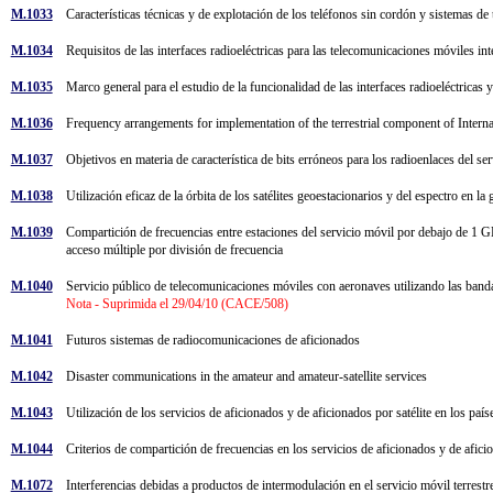
M.1033
Características técnicas y de explotación de los teléfonos sin cordón y sistemas d
M.1034
Requisitos de las interfaces radioeléctricas para las telecomunicaciones móviles
M.1035
Marco general para el estudio de la funcionalidad de las interfaces radioeléctrica
M.1036
Frequency arrangements for implementation of the terrestrial component of Intern
M.1037
Objetivos en materia de característica de bits erróneos para los radioenlaces del 
M.1038
Utilización eficaz de la órbita de los satélites geoestacionarios y del espectro en 
M.1039
Compartición de frecuencias entre estaciones del servicio móvil por debajo de 1 GH
acceso múltiple por división de frecuencia
M.1040
Servicio público de telecomunicaciones móviles con aeronaves utilizando las 
Nota - Suprimida el 29/04/10 (CACE/508)
M.1041
Futuros sistemas de radiocomunicaciones de aficionados
M.1042
Disaster communications in the amateur and amateur-satellite services
M.1043
Utilización de los servicios de aficionados y de aficionados por satélite en los paí
M.1044
Criterios de compartición de frecuencias en los servicios de aficionados y de afici
M.1072
Interferencias debidas a productos de intermodulación en el servicio móvil terre