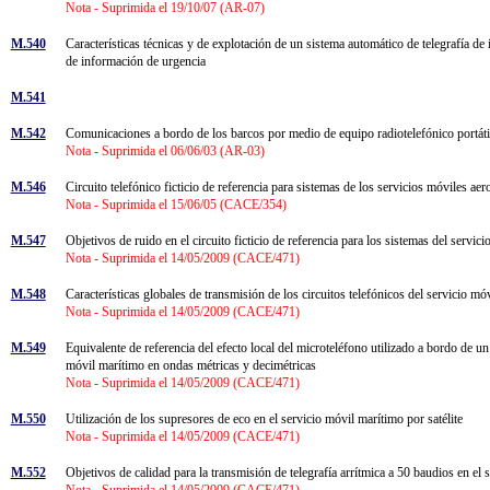
Nota - Suprimida el 19/10/07 (AR-07)
M.540
Características técnicas y de explotación de un sistema automático de telegrafía de
de información de urgencia
M.541
M.542
Comunicaciones a bordo de los barcos por medio de equipo radiotelefónico portát
Nota - Suprimida el 06/06/03 (AR-03)
M.546
Circuito telefónico ficticio de referencia para sistemas de los servicios móviles aer
Nota - Suprimida el 15/06/05 (CACE/354)
M.547
Objetivos de ruido en el circuito ficticio de referencia para los sistemas del servic
Nota - Suprimida el 14/05/2009 (CACE/471)
M.548
Características globales de transmisión de los circuitos telefónicos del servicio mó
Nota - Suprimida el 14/05/2009 (CACE/471)
M.549
Equivalente de referencia del efecto local del microteléfono utilizado a bordo de un
móvil marítimo en ondas métricas y decimétricas
Nota - Suprimida el 14/05/2009 (CACE/471)
M.550
Utilización de los supresores de eco en el servicio móvil marítimo por satélite
Nota - Suprimida el 14/05/2009 (CACE/471)
M.552
Objetivos de calidad para la transmisión de telegrafía arrítmica a 50 baudios en el
Nota - Suprimida el 14/05/2009 (CACE/471)