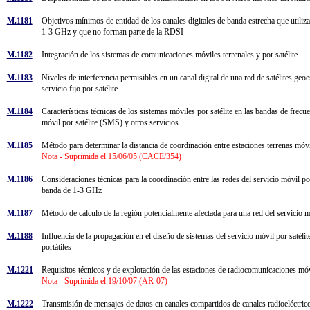
M.1181
Objetivos mínimos de entidad de los canales digitales de banda estrecha que utilizan
1-3 GHz y que no forman parte de la RDSI
M.1182
Integración de los sistemas de comunicaciones móviles terrenales y por satélite
M.1183
Niveles de interferencia permisibles en un canal digital de una red de satélites geo
servicio fijo por satélite
M.1184
Características técnicas de los sistemas móviles por satélite en las bandas de frecue
móvil por satélite (SMS) y otros servicios
M.1185
Método para determinar la distancia de coordinación entre estaciones terrenas mó
Nota - Suprimida el 15/06/05 (CACE/354)
M.1186
Consideraciones técnicas para la coordinación entre las redes del servicio móvil por
banda de 1-3 GHz
M.1187
Método de cálculo de la región potencialmente afectada para una red del servicio m
M.1188
Influencia de la propagación en el diseño de sistemas del servicio móvil por satélit
portátiles
M.1221
Requisitos técnicos y de explotación de las estaciones de radiocomunicaciones m
Nota - Suprimida el 19/10/07 (AR-07)
M.1222
Transmisión de mensajes de datos en canales compartidos de canales radioeléctric