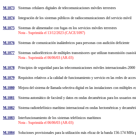
M.1073
Sistemas celulares digitales de telecomunicaciones móviles terrestres
M.1074
Integración de los sistemas públicos de radiocomunicaciones del servicio móvil
M.1075
Sistemas de alimentador con fugas en los servicios móviles terrestres
Nota - Suprimida el 13/12/2023 (CACE/1097)
M.1076
Sistemas de comunicación inalámbricos para personas con audición deficiente
M.1077
Sistemas radioeléctricos de múltiples transmisores que utilizan transmisión cuasi
Nota - Suprimida el 06/06/03 (AR-03)
M.1078
Principios de seguridad para las telecomunicaciones móviles internacionales-20
M.1079
Requisitos relativos a la calidad de funcionamiento y servicio en las redes de ac
M.1080
Mejora del sistema de llamada selectiva digital en las instalaciones con múltiples
M.1081
Sistema automático de facsímil y datos en ondas decamétricas para los usuarios 
M.1082
Sistema radiotelefónico marítimo internacional en ondas hectométricas y decamétric
M.1083
Interfuncionamiento de los sistemas telefónicos marítimos
Nota - Suprimida el 06/06/03 (AR-03)
M.1084
Soluciones provisionales para la utilización más eficaz de la banda 156-174 MHz 