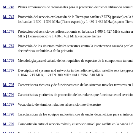
M.1746
Planes armonizados de radiocanales para la protección de bienes utilizando comu
M.1747
Protección del servicio exploración de la Tierra por satélite (SETS) (pasivo) e
las bandas 1 390 -1 392 MHz (Tierra espacio) y 1 430-1 432 MHz (espacio Tier
M.1748
Protección del servicio de radioastronomía en la banda 1 400-1 427 MHz contra em
MHz (Tierra-espacio) y 1 430-1 432 MHz (espacio-Tierra)
M.1767
Protección de los sistemas móviles terrestres contra la interferencia causada por l
decimétricas atribuidas a título primario
M.1768
Metodología para el cálculo de los requisitos de espectro de la componente terre
M.1787
Description of systems and networks in the radionavigation-satellite service (space
1 164-1 215 MHz, 1 215?1 300 MHz and 1 559-1 610 MHz
M.1795
Características técnicas y de funcionamiento de los sistemas móviles terrestres e
M.1796
Características y criterios de protección de los radares que funcionan en el serv
M.1797
Vocabulario de términos relativos al servicio móvil terrestre
M.1798
Características de los equipos radioeléctricos de ondas decamétricas para el interc
M.1799
Compartición entre el servicio móvil y el servicio móvil por satélite en la banda