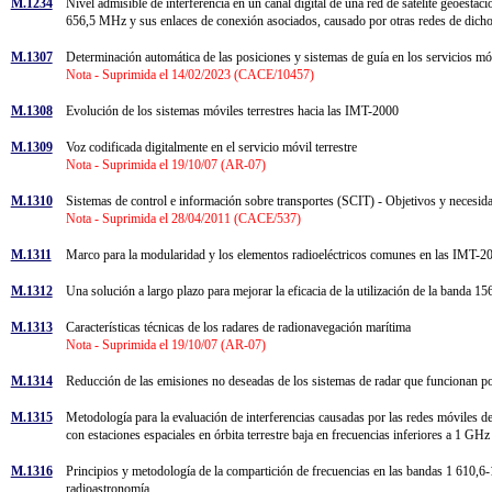
M.1234
Nivel admisible de interferencia en un canal digital de una red de satélite geoes
656,5 MHz y sus enlaces de conexión asociados, causado por otras redes de dicho s
M.1307
Determinación automática de las posiciones y sistemas de guía en los servicios mó
Nota - Suprimida el 14/02/2023 (CACE/10457)
M.1308
Evolución de los sistemas móviles terrestres hacia las IMT-2000
M.1309
Voz codificada digitalmente en el servicio móvil terrestre
Nota - Suprimida el 19/10/07 (AR-07)
M.1310
Sistemas de control e información sobre transportes (SCIT) - Objetivos y necesi
Nota - Suprimida el 28/04/2011 (CACE/537)
M.1311
Marco para la modularidad y los elementos radioeléctricos comunes en las IMT-
M.1312
Una solución a largo plazo para mejorar la eficacia de la utilización de la banda
M.1313
Características técnicas de los radares de radionavegación marítima
Nota - Suprimida el 19/10/07 (AR-07)
M.1314
Reducción de las emisiones no deseadas de los sistemas de radar que funcionan
M.1315
Metodología para la evaluación de interferencias causadas por las redes móviles de
con estaciones espaciales en órbita terrestre baja en frecuencias inferiores a 1 GH
M.1316
Principios y metodología de la compartición de frecuencias en las bandas 1 610,6-
radioastronomía