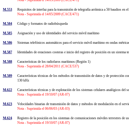
M.553
Requisitos de interfaz para la transmisión de telegrafía arrítmica a 50 baudios en e
Nota - Suprimida el 14/05/2009 (CACE/471)
M.584
Código y formatos de radiobúsqueda
M.585
Asignación y uso de identidades del servicio móvil marítimo
M.586
Sistemas telefónicos automáticos para el servicio móvil marítimo en ondas métric
M.587
Identidades de estaciones costeras e inicio del registro de posición en un sistema
M.588
Características de los radiofaros marítimos (Región 1)
Nota - Suprimida el 28/04/2011 (CACE/537)
M.589
Características técnicas de los métodos de transmisión de datos y de protección co
130 kHz
M.622
Características técnicas y de explotación de los sistemas celulares analógicos del s
Nota - Suprimida el 19/10/07 (AR-07)
M.623
Velocidades binarias de transmisión de datos y métodos de modulación en el servi
Nota - Suprimida el 06/06/03 (AR-03)
M.624
Registro de la posición en los sistemas de comunicaciones móviles terrestres de 
Nota - Suprimida el 19/10/07 (AR-07)