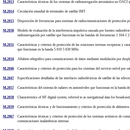
M.2013
Características técnicas de los sistemas de radionavegación aeronáutica no OACI 
M.2014
Circulación mundial de terminales de satélite IMT
M.2015
Disposición de frecuencias para sistemas de radiocomunicaciones de protección p
M.2030
Modelo de evaluación de la interferencia impulsiva causada por fuentes radioeléctric
radionavegación por satélite que funcionan en las bandas de frecuencias 1 16
M.2031
Características y criterios de protección de las estaciones terrenas receptoras y car
que funcionan en la banda 5 010 5 030 MHz
M.2034
Alfabeto telegráfico para comunicaciones de datos mediante modulación por desplaz
M.2046
Características y criterios de protección para los sistemas del servicio móvil por
M.2047
Especificaciones detalladas de las interfaces radioeléctricas de satélite de las 
M.2057
Características del sistema de radares en automóviles que funcionan en la banda d
M.2058
Characteristics of HF digital system, referred to as navigational data for broadcas
M.2059
Características técnicas y de funcionamiento y criterios de protección de altímetr
M.2067
Características técnicas y criterios de protección de los sistemas aviónicos de comu
comunicaciones inalámbricas internas