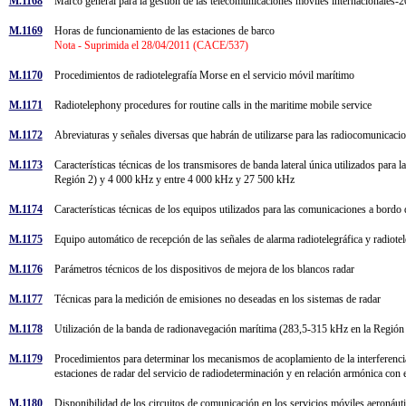
M.1168
Marco general para la gestión de las telecomunicaciones móviles internacionale
M.1169
Horas de funcionamiento de las estaciones de barco
Nota - Suprimida el 28/04/2011 (CACE/537)
M.1170
Procedimientos de radiotelegrafía Morse en el servicio móvil marítimo
M.1171
Radiotelephony procedures for routine calls in the maritime mobile service
M.1172
Abreviaturas y señales diversas que habrán de utilizarse para las radiocomunicaci
M.1173
Características técnicas de los transmisores de banda lateral única utilizados para
Región 2) y 4 000 kHz y entre 4 000 kHz y 27 500 kHz
M.1174
Características técnicas de los equipos utilizados para las comunicaciones a bor
M.1175
Equipo automático de recepción de las señales de alarma radiotelegráfica y radiot
M.1176
Parámetros técnicos de los dispositivos de mejora de los blancos radar
M.1177
Técnicas para la medición de emisiones no deseadas en los sistemas de radar
M.1178
Utilización de la banda de radionavegación marítima (283,5-315 kHz en la Regió
M.1179
Procedimientos para determinar los mecanismos de acoplamiento de la interferenci
estaciones de radar del servicio de radiodeterminación y en relación armónica con 
M.1180
Disponibilidad de los circuitos de comunicación en los servicios móviles aeroná