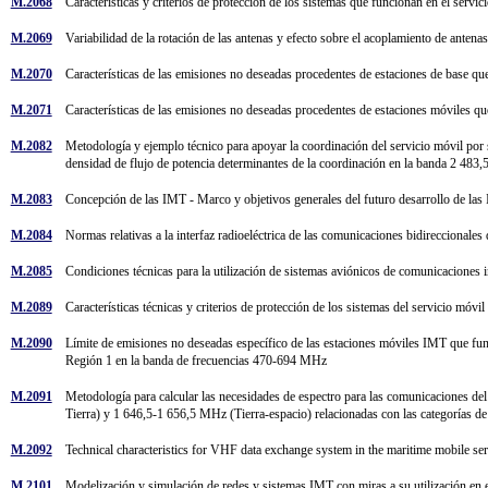
M.2068
Características y criterios de protección de los sistemas que funcionan en el ser
M.2069
Variabilidad de la rotación de las antenas y efecto sobre el acoplamiento de antenas
M.2070
Características de las emisiones no deseadas procedentes de estaciones de base que
M.2071
Características de las emisiones no deseadas procedentes de estaciones móviles que
M.2082
Metodología y ejemplo técnico para apoyar la coordinación del servicio móvil por sat
densidad de flujo de potencia determinantes de la coordinación en la banda 2 4
M.2083
Concepción de las IMT - Marco y objetivos generales del futuro desarrollo de la
M.2084
Normas relativas a la interfaz radioeléctrica de las comunicaciones bidireccionales
M.2085
Condiciones técnicas para la utilización de sistemas aviónicos de comunicaciones
M.2089
Características técnicas y criterios de protección de los sistemas del servicio mó
M.2090
Límite de emisiones no deseadas específico de las estaciones móviles IMT que func
Región 1 en la banda de frecuencias 470-694 MHz
M.2091
Metodología para calcular las necesidades de espectro para las comunicaciones del
Tierra) y 1 646,5-1 656,5 MHz (Tierra-espacio) relacionadas con las categorías 
M.2092
Technical characteristics for VHF data exchange system in the maritime mobile s
M.2101
Modelización y simulación de redes y sistemas IMT con miras a su utilización en