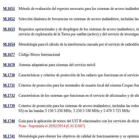
M.1651
Método de evaluación del espectro necesario para los sistemas de acceso inalámbri
M.1652
Selección dinámica de frecuencias en sistemas de acceso inalámbrico, incluidas las
M.1653
Requisitos operacionales y de despliegue de los sistemas de acceso inalámbrico, incl
servicio de exploración de la Tierra por satélite (activo) y del servicio de inve
M.1654
Metodología para el cálculo de la interferencia causada por el servicio de radiodi
M.1677
Código Morse Internacional
M.1678
Antenas adaptativas para sistemas del servicio móvil
M.1730
Características y criterios de protección de los radares que funcionan en el serv
M.1731
Criterios de protección para los terminales de usuario local del sistema Cospas-
M.1732
Características de los sistemas que funcionan en el servicio de aficionados y de afi
M.1739
Criterios de protección para los sistemas de acceso inalámbrico, incluidas las red
03) en las bandas 5 150 5 250 MHz, 5 250 5 530 MHz y 5 470 5 725 MHz
M.1740
Guía para la aplicación de textos del UIT R relacionados con los servicios de afic
Nota - Suprimida el 20/02/2014 (CACE/667)
M.1741
Metodología para obtener los objetivos de calidad de funcionamiento y su optimiza