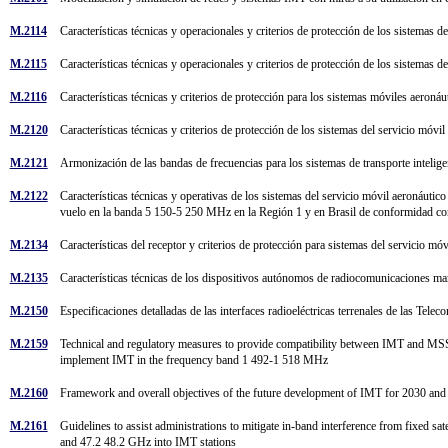
M.2114
Características técnicas y operacionales y criterios de protección de los sistema
M.2115
Características técnicas y operacionales y criterios de protección de los sistemas
M.2116
Características técnicas y criterios de protección para los sistemas móviles aer
M.2120
Características técnicas y criterios de protección de los sistemas del servicio mó
M.2121
Armonización de las bandas de frecuencias para los sistemas de transporte intelig
M.2122
Características técnicas y operativas de los sistemas del servicio móvil aeronáuti
vuelo en la banda 5 150-5 250 MHz en la Región 1 y en Brasil de conformidad 
M.2134
Características del receptor y criterios de protección para sistemas del servicio 
M.2135
Características técnicas de los dispositivos autónomos de radiocomunicaciones 
M.2150
Especificaciones detalladas de las interfaces radioeléctricas terrenales de las T
M.2159
Technical and regulatory measures to provide compatibility between IMT and MSS
implement IMT in the frequency band 1 492-1 518 MHz
M.2160
Framework and overall objectives of the future development of IMT for 2030 a
M.2161
Guidelines to assist administrations to mitigate in-band interference from fixed s
and 47.2 48.2 GHz into IMT stations