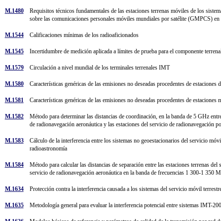
M.1480
Requisitos técnicos fundamentales de las estaciones terrenas móviles de los siste
sobre las comunicaciones personales móviles mundiales por satélite (GMPCS) en
M.1544
Calificaciones mínimas de los radioaficionados
M.1545
Incertidumbre de medición aplicada a límites de prueba para el componente terren
M.1579
Circulación a nivel mundial de los terminales terrenales IMT
M.1580
Características genéricas de las emisiones no deseadas procedentes de estaciones d
M.1581
Características genéricas de las emisiones no deseadas procedentes de estaciones m
M.1582
Método para determinar las distancias de coordinación, en la banda de 5 GHz entre 
de radionavegación aeronáutica y las estaciones del servicio de radionavegación po
M.1583
Cálculo de la interferencia entre los sistemas no geoestacionarios del servicio móvi
radioastronomía
M.1584
Método para calcular las distancias de separación entre las estaciones terrenas del s
servicio de radionavegación aeronáutica en la banda de frecuencias 1 300-1 350
M.1634
Protección contra la interferencia causada a los sistemas del servicio móvil terres
M.1635
Metodología general para evaluar la interferencia potencial entre sistemas IMT-2