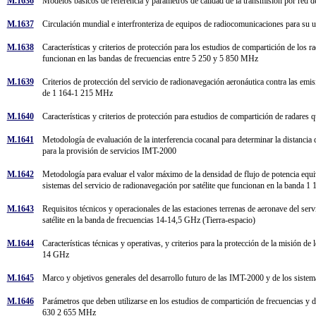
M.1636
Modelos básicos de referencia y parámetros de calidad de la transmisión por red de
M.1637
Circulación mundial e interfronteriza de equipos de radiocomunicaciones para su 
M.1638
Características y criterios de protección para los estudios de compartición de los 
funcionan en las bandas de frecuencias entre 5 250 y 5 850 MHz
M.1639
Criterios de protección del servicio de radionavegación aeronáutica contra las emi
de 1 164-1 215 MHz
M.1640
Características y criterios de protección para estudios de compartición de radare
M.1641
Metodología de evaluación de la interferencia cocanal para determinar la distancia d
para la provisión de servicios IMT-2000
M.1642
Metodología para evaluar el valor máximo de la densidad de flujo de potencia equi
sistemas del servicio de radionavegación por satélite que funcionan en la banda
M.1643
Requisitos técnicos y operacionales de las estaciones terrenas de aeronave del servi
satélite en la banda de frecuencias 14-14,5 GHz (Tierra-espacio)
M.1644
Características técnicas y operativas, y criterios para la protección de la misión d
14 GHz
M.1645
Marco y objetivos generales del desarrollo futuro de las IMT-2000 y de los siste
M.1646
Parámetros que deben utilizarse en los estudios de compartición de frecuencias y de
630 2 655 MHz