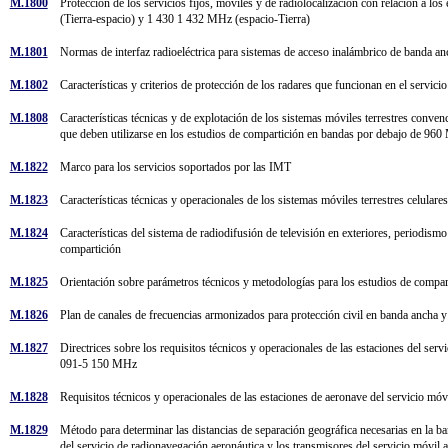
M.1800
Protección de los servicios fijos, móviles y de radiolocalización con relación a l
(Tierra-espacio) y 1 430 1 432 MHz (espacio-Tierra)
M.1801
Normas de interfaz radioeléctrica para sistemas de acceso inalámbrico de banda a
M.1802
Características y criterios de protección de los radares que funcionan en el servi
M.1808
Características técnicas y de explotación de los sistemas móviles terrestres conv
que deben utilizarse en los estudios de compartición en bandas por debajo de 9
M.1822
Marco para los servicios soportados por las IMT
M.1823
Características técnicas y operacionales de los sistemas móviles terrestres celulare
M.1824
Características del sistema de radiodifusión de televisión en exteriores, periodismo 
compartición
M.1825
Orientación sobre parámetros técnicos y metodologías para los estudios de comparti
M.1826
Plan de canales de frecuencias armonizados para protección civil en banda ancha
M.1827
Directrices sobre los requisitos técnicos y operacionales de las estaciones del serv
091-5 150 MHz
M.1828
Requisitos técnicos y operacionales de las estaciones de aeronave del servicio mó
M.1829
Método para determinar las distancias de separación geográfica necesarias en la b
del servicio de radionavegación aeronáutica y los transmisores del servicio móvi