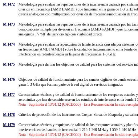
M.1472
Metodología para evaluar las repercusiones de la interferencia causada por sistema
división en frecuencia (AMDT/AMDF) que funcionan en la gama de 1-3 GHz sobre la
directa analógicos con multiplexión por división de frecuencia/modulación de 
M.1473
Metodología para evaluar las repercusiones de la interferencia causada por las tran
tiempo/acceso múltiple por división en frecuencia (AMDT/AMDF) que funcionan en
analógicos TV/MF del servicio fijo con visibilidad directa
M.1474
Metodología para evaluar la repercusión de la interferencia causada por sistemas d
en frecuencia (AMDT/AMDF) sobre la calidad de funcionamiento en la banda de base e
interferencia en radiofrecuencia en la gama de frecuencias 1-3 GHz
M.1475
Metodología para derivar los objetivos de calidad para los sistemas del servicio mó
M.1476
Objetivos de calidad de funcionamiento para los canales digitales de banda estrecha 
gama 1-3 GHz que forman parte de la red digital de servicios integrados
M.1477
Características técnicas y de calidad de funcionamiento de los receptores actuales 
aeronáutica que han de considerarse en los estudios de interferencia en la band
Nota - Suprimida el 13/01/12 (CACE/555) - Esta Recomendación ha sido reempl
M.1478
Criterios de protección de los instrumentos Cospas-Sarsat de búsqueda y salva
M.1479
Características técnicas y requisitos de calidad de los receptores actuales y planif
interferencia en las bandas de frecuencias 1 215-1 260 MHz y 1 559-1 610 MHz
Nota - Suprimida el 13/01/12 (CACE/555) - Esta Recomendación ha sido reempl