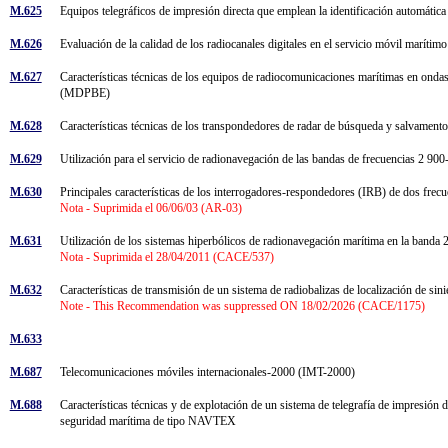
M.625
Equipos telegráficos de impresión directa que emplean la identificación automátic
M.626
Evaluación de la calidad de los radiocanales digitales en el servicio móvil marítim
M.627
Características técnicas de los equipos de radiocomunicaciones marítimas en ondas
(MDPBE)
M.628
Características técnicas de los transpondedores de radar de búsqueda y salvamen
M.629
Utilización para el servicio de radionavegación de las bandas de frecuencia
M.630
Principales características de los interrogadores-respondedores (IRB) de dos frec
Nota - Suprimida el 06/06/03 (AR-03)
M.631
Utilización de los sistemas hiperbólicos de radionavegación marítima en la band
Nota - Suprimida el 28/04/2011 (CACE/537)
M.632
Características de transmisión de un sistema de radiobalizas de localización de sin
Note - This Recommendation was suppressed ON 18/02/2026 (CACE/1175)
M.633
M.687
Telecomunicaciones móviles internacionales-2000 (IMT-2000)
M.688
Características técnicas y de explotación de un sistema de telegrafía de impresión
seguridad marítima de tipo NAVTEX