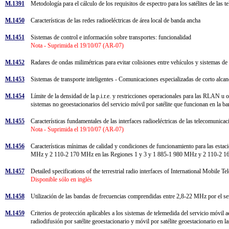
M.1391
Metodología para el cálculo de los requisitos de espectro para los satélites de l
M.1450
Características de las redes radioeléctricas de área local de banda ancha
M.1451
Sistemas de control e información sobre transportes: funcionalidad
Nota - Suprimida el 19/10/07 (AR-07)
M.1452
Radares de ondas milimétricas para evitar colisiones entre vehículos y sistemas de
M.1453
Sistemas de transporte inteligentes - Comunicaciones especializadas de corto alc
M.1454
Límite de la densidad de la p.i.r.e. y restricciones operacionales para las RLAN u 
sistemas no geoestacionarios del servicio móvil por satélite que funcionan en l
M.1455
Características fundamentales de las interfaces radioeléctricas de las telecomuni
Nota - Suprimida el 19/10/07 (AR-07)
M.1456
Características mínimas de calidad y condiciones de funcionamiento para las est
MHz y 2 110-2 170 MHz en las Regiones 1 y 3 y 1 885-1 980 MHz y 2 110-2 1
M.1457
Detailed specifications of the terrestrial radio interfaces of International Mobi
Disponible sólo en inglés
M.1458
Utilización de las bandas de frecuencias comprendidas entre 2,8-22 MHz por el ser
M.1459
Criterios de protección aplicables a los sistemas de telemedida del servicio móvil ae
radiodifusión por satélite geoestacionario y móvil por satélite geoestacionario