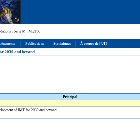
dations
:
Série M
: M.2160
vénements
Publications
Statistiques
À propos de l'UIT
for 2030 and beyond
Principal
evelopment of IMT for 2030 and beyond