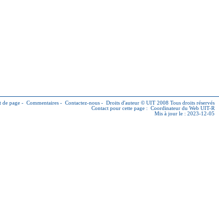
 de page
-
Commentaires
-
Contactez-nous
-
Droits d'auteur © UIT
2008 Tous droits réservés
Contact pour cette page :
Coordinateur du Web UIT-R
Mis à jour le : 2023-12-05