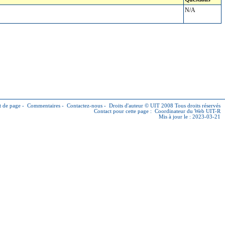
N/A
 de page
-
Commentaires
-
Contactez-nous
-
Droits d'auteur © UIT
2008 Tous droits réservés
Contact pour cette page :
Coordinateur du Web UIT-R
Mis à jour le : 2023-03-21