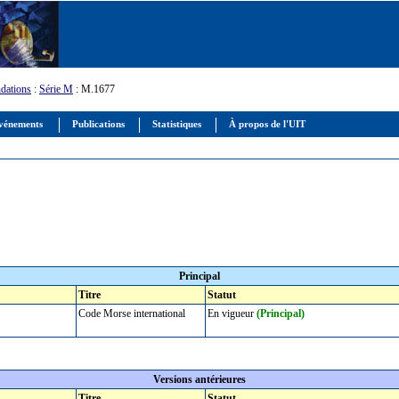
dations
:
Série M
: M.1677
vénements
Publications
Statistiques
À propos de l'UIT
Principal
Titre
Statut
Code Morse international
En vigueur
(Principal)
Versions antérieures
Titre
Statut