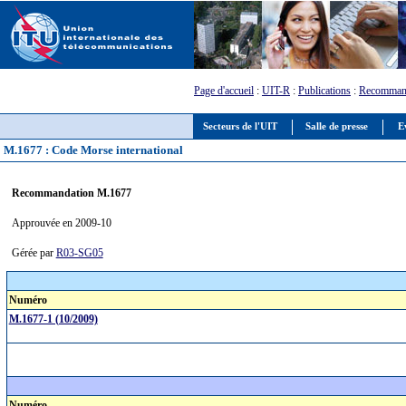
Page d'accueil
:
UIT-R
:
Publications
:
Recomman
Secteurs de l'UIT
Salle de presse
E
M.1677 : Code Morse international
Recommandation M.1677
Approuvée en 2009-10
Gérée par
R03-SG05
Numéro
M.1677-1 (10/2009)
Numéro