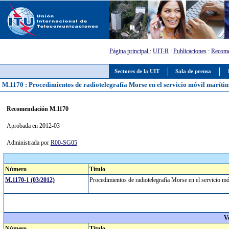
Página principal
:
UIT-R
:
Publicaciones
:
Recome
Sectores de la UIT
Sala de prensa
M.1170 : Procedimientos de radiotelegrafía Morse en el servicio móvil maríti
Recomendación M.1170
Aprobada en 2012-03
Administrada por
R00-SG05
Número
Título
M.1170-1 (03/2012)
Procedimientos de radiotelegrafía Morse en el servicio 
V
Número
Título