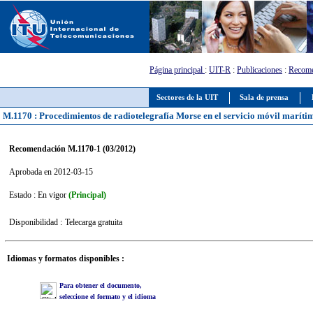
Página principal
:
UIT-R
:
Publicaciones
:
Recome
Sectores de la UIT
Sala de prensa
M.1170 : Procedimientos de radiotelegrafía Morse en el servicio móvil maríti
Recomendación M.1170-1 (03/2012)
Aprobada en 2012-03-15
Estado : En vigor
(Principal)
Disponibilidad :
Telecarga gratuita
Idiomas y formatos disponibles :
Para obtener el documento,
seleccione el formato y el idioma