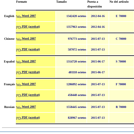
Formato
Tamaño
Puesta a
No del artículo
disposición
Word 2007
English
1342420 octetos
2012-04-16
E 70000
PDF (acrobat)
1357963 octetos
2012-04-16
Word 2007
Chinese
976773 octetos
2015-07-13
C 70000
PDF (acrobat)
587072 octetos
2015-07-13
Word 2007
Español
1314720 octetos
2015-06-17
S 70000
PDF (acrobat)
481118 octetos
2015-06-17
Word 2007
Français
1286892 octetos
2015-07-13
F 70000
PDF (acrobat)
458448 octetos
2015-07-13
Word 2007
Russian
1558445 octetos
2015-07-13
R 70000
PDF (acrobat)
828967 octetos
2015-07-13