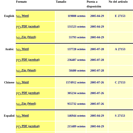
Formato
Tamaño
Puesta a
No del artículo
disposición
Word
English
119808 octetos
2005-04-29
E 27153
PDF (acrobat)
131523 octetos
2005-04-29
Zip (Word)
55793 octetos
2005-04-29
Word
Arabic
137728 octetos
2005-07-28
A 27153
PDF (acrobat)
236487 octetos
2005-07-28
Zip (Word)
58480 octetos
2005-07-28
Word
Chinese
1574912 octetos
2005-07-26
C 27153
PDF (acrobat)
305234 octetos
2005-07-26
Zip (Word)
955732 octetos
2005-07-26
Word
Español
146944 octetos
2005-04-29
S 27153
PDF (acrobat)
215489 octetos
2005-04-29