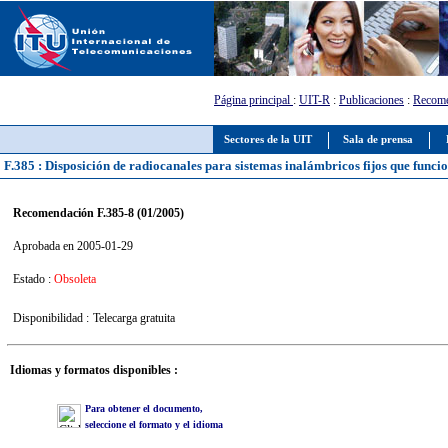
Página principal
:
UIT-R
:
Publicaciones
:
Recome
Sectores de la UIT
Sala de prensa
F.385 : Disposición de radiocanales para sistemas inalámbricos fijos que func
Recomendación F.385-8 (01/2005)
Aprobada en 2005-01-29
Estado :
Obsoleta
Disponibilidad :
Telecarga gratuita
Idiomas y formatos disponibles :
Para obtener el documento,
seleccione el formato y el idioma