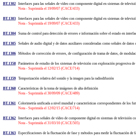
BT.1302
Interfaces para las señales de vídeo con componente digital en sistemas de telev
Nota - Suprimida el 19/09/07 (CACE/433)
BT.1303
Interfaces para las señales de vídeo con componente digital en sistemas de telev
Nota - Suprimida el 19/09/07 (CACE/433)
BT.1304
Suma de control para detección de errores e información sobre el estado en in
BT.1305
Señales de audio digital y de datos auxiliares consideradas como señales de da
BT.1306
Métodos de corrección de errores, de configuración de trama de datos, de modulació
BT.1358
Parámetros de estudio de los sistemas de televisión con exploración progresiva d
Nota - Suprimida el 12/02/15 (CACE/714)
BT.1359
Temporización relativa del sonido y la imagen para la radiodifusión
BT.1360
Características de la toma de imágenes de alta definición
Nota - Suprimida el 30/09/09 (CACE/489)
BT.1361
Colorimetría unificada a nivel mundial y características correspondientes de los 
Nota - Suprimida el 12/02/15 (CACE/714)
BT.1362
Interfaces para señales de vídeo de componente digital en sistemas de televisión 
Nota - Suprimida el 31/03/10 (CACE/505)
BT.1363
Especificaciones de la fluctuación de fase y métodos para medir la fluctuación 