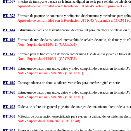
BT.1577
Interfaz de transporte basada en la interfaz digital en serie para señales de tel
Aprobado de conformidad con la Resolución UIT-R 45 Nota - Suprimida el 22/
BT.1578
Formato de paquete de contenido y definición de elementos y metadatos para apl
Aprobado de conformidad con la Resolución UIT-R 45 /Suprimida el 11/03/11 
BT.1614
Estructura de datos de la identificación de carga útil para interfaces de televisión d
BT.1616
Formato de tren de datos para el intercambio de señales de audio, de datos y d
Nota - Suprimida el 11/03/11 (CACE/531)
BT.1617
Formato para la transmisión de vídeo comprimida DV, de audio y datos a través
Nota - Suprimida el 11/03/11 (CACE/531)
BT.1618
Estructura de datos para audio, datos y vídeo comprimido basados en formato DV
Note - Suppressed on 27/01/2017 (CACE/801)
BT.1619
Correspondencia de datos auxiliares verticales para interfaz digital en serie
BT.1620
Estructura de datos para audio, datos y vídeo comprimido basados en formato DV
Note - Suppressed on 27/01/2017 (CACE/801)
BT.1662
Cadena de referencia general y gestión del margen de tratamiento ulterior de la es
BT.1663
Métodos de observación especializada para evaluar la calidad de los sistemas desti
Nota - Suprimida el 30/04/2020 (CACE/948)
BT.1664
Representación de imágenes de diversas relaciones de formato en aplicaciones de g