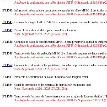
Aprobado de conformidad con la Resolución UIT-R 45/Suprimida el 31/03/10 (
BT.1533
Información sobre edición para trenes elementales de vídeo MPEG-2 destinados a 
Aprobado de conformidad con la Resolución UIT-R 45/Suprimida el 31/03/10 (
BT.1543
Formato de imagen 1 280 × 720, 16:9 de captura progresiva para la producción e 
BT.1549
Protocolo de enlace de datos para el canal de interacción
Nota - Suprimida el 22/11/2023 (CACE/1091)
BT.1550
Conjunto de datos de recodificación MPEG-2 para preservar la calidad de imáge
Aprobado de conformidad con la Resolución UIT-R 45/Suprimida el 31/03/10 (
BT.1551
Transporte de datos de grabación MPEG-2 en forma de paquetes de datos auxilia
Aprobado de conformidad con la Resolución UIT-R 45/Suprimida el 31/03/10 (
BT.1562
Coherencia en el ajuste de las pantallas en las salas de producción y salas de cont
Nota - Suprimida el 22/11/2023 (CACE/1091)
BT.1563
Protocolo de codificación de datos utilizando clave-longitud-valor
BT.1564
Canal de interacción en los sistemas de distribución multipunto local
Nota - Suprimida el 22/11/2023 (CACE/1091)
BT.1576
Transporte de formatos de fuente alternativos con arreglo a la Recomendación 
Aprobado de conformidad con la Resolución UIT-R 45 /Suprimida el 11/03/11 