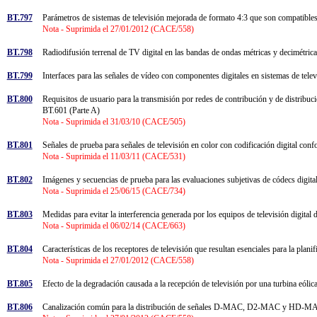
BT.797
Parámetros de sistemas de televisión mejorada de formato 4:3 que son compatib
Nota - Suprimida el 27/01/2012 (CACE/558)
BT.798
Radiodifusión terrenal de TV digital en las bandas de ondas métricas y decimétri
BT.799
Interfaces para las señales de vídeo con componentes digitales en sistemas de te
BT.800
Requisitos de usuario para la transmisión por redes de contribución y de distribu
BT.601 (Parte A)
Nota - Suprimida el 31/03/10 (CACE/505)
BT.801
Señales de prueba para señales de televisión en color con codificación digital
Nota - Suprimida el 11/03/11 (CACE/531)
BT.802
Imágenes y secuencias de prueba para las evaluaciones subjetivas de códecs dig
Nota - Suprimida el 25/06/15 (CACE/734)
BT.803
Medidas para evitar la interferencia generada por los equipos de televisión digital
Nota - Suprimida el 06/02/14 (CACE/663)
BT.804
Características de los receptores de televisión que resultan esenciales para la 
Nota - Suprimida el 27/01/2012 (CACE/558)
BT.805
Efecto de la degradación causada a la recepción de televisión por una turbina eóli
BT.806
Canalización común para la distribución de señales D-MAC, D2-MAC y HD-MAC e