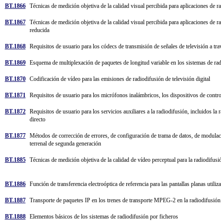
BT.1866
Técnicas de medición objetiva de la calidad visual percibida para aplicaciones de r
BT.1867
Técnicas de medición objetiva de la calidad visual percibida para aplicaciones de r
reducida
BT.1868
Requisitos de usuario para los códecs de transmisión de señales de televisión a tra
BT.1869
Esquema de multiplexación de paquetes de longitud variable en los sistemas de ra
BT.1870
Codificación de vídeo para las emisiones de radiodifusión de televisión digital
BT.1871
Requisitos de usuario para los micrófonos inalámbricos, los dispositivos de contro
BT.1872
Requisitos de usuario para los servicios auxiliares a la radiodifusión, incluidos la r
directo
BT.1877
Métodos de corrección de errores, de configuración de trama de datos, de modulació
terrenal de segunda generación
BT.1885
Técnicas de medición objetiva de la calidad de vídeo perceptual para la radiodifusi
BT.1886
Función de transferencia electroóptica de referencia para las pantallas planas uti
BT.1887
Transporte de paquetes IP en los trenes de transporte MPEG-2 en la radiodifusi
BT.1888
Elementos básicos de los sistemas de radiodifusión por ficheros