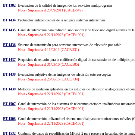
BT.1382
Evaluación de la calidad de imagen de los servicios multiprograma
Nota - Suprimida el 23/09/2011 (CACE/549)
BT.1434
Protocolos independientes de la red para sistemas interactivos
BT.1435
Canal de interacción para radiodifusión sonora y de televisión digital a través d
Nota - Suprimida el 22/11/2023 (CACE/1091)
BT.1436
Sistema de transmisión para servicios interactivos de televisión por cable
Nota - Suprimida el 11/03/11 (CACE/531)
BT.1437
Requisitos de usuario para la codificación digital de transmisiones de múltiples p
Nota - Suprimida el 31/03/10 (CACE/505)
BT.1438
Evaluación subjetiva de las imágenes de televisión estereoscópica
Nota - Suprimida el 25/06/15 (CACE/734)
BT.1439
Métodos de medición aplicables en los estudios de televisión analógica para el con
Nota - Suprimida el 22/11/2023 (CACE/1091)
BT.1507
Canal de interacción de los sistemas de telecomunicaciones inalámbricas mejorad
Nota - Suprimida el 22/11/2023 (CACE/1091)
BT.1508
Canal de interacción utilizando el sistema mundial para comunicaciones móvile
Nota - Suprimida el 22/11/2023 (CACE/1091)
BT.1532
Conjunto de datos de recodificación MPEG-2 para preservar la calidad de las i