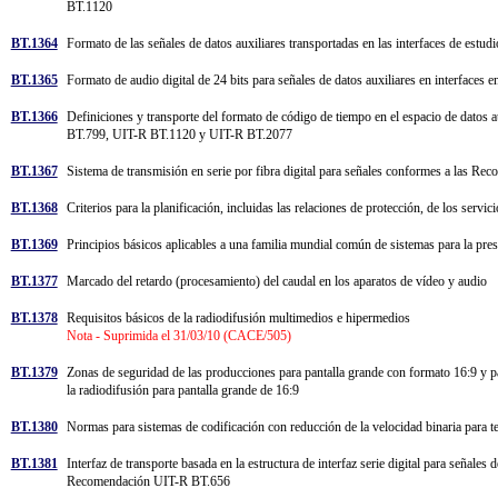
BT.1120
BT.1364
Formato de las señales de datos auxiliares transportadas en las interfaces de estu
BT.1365
Formato de audio digital de 24 bits para señales de datos auxiliares en interfa
BT.1366
Definiciones y transporte del formato de código de tiempo en el espacio de datos 
BT.799, UIT-R BT.1120 y UIT-R BT.2077
BT.1367
Sistema de transmisión en serie por fibra digital para señales conformes a la
BT.1368
Criterios para la planificación, incluidas las relaciones de protección, de los servi
BT.1369
Principios básicos aplicables a una familia mundial común de sistemas para la pres
BT.1377
Marcado del retardo (procesamiento) del caudal en los aparatos de vídeo y audio
BT.1378
Requisitos básicos de la radiodifusión multimedios e hipermedios
Nota - Suprimida el 31/03/10 (CACE/505)
BT.1379
Zonas de seguridad de las producciones para pantalla grande con formato 16:9 y pa
la radiodifusión para pantalla grande de 16:9
BT.1380
Normas para sistemas de codificación con reducción de la velocidad binaria para 
BT.1381
Interfaz de transporte basada en la estructura de interfaz serie digital para señale
Recomendación UIT-R BT.656