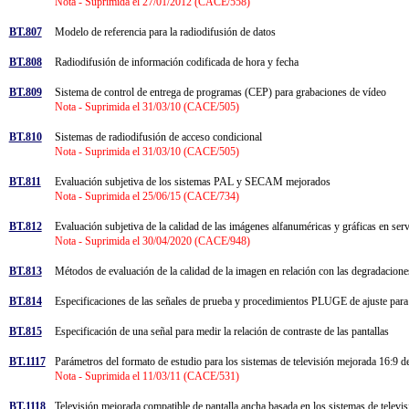
Nota - Suprimida el 27/01/2012 (CACE/558)
BT.807
Modelo de referencia para la radiodifusión de datos
BT.808
Radiodifusión de información codificada de hora y fecha
BT.809
Sistema de control de entrega de programas (CEP) para grabaciones de vídeo
Nota - Suprimida el 31/03/10 (CACE/505)
BT.810
Sistemas de radiodifusión de acceso condicional
Nota - Suprimida el 31/03/10 (CACE/505)
BT.811
Evaluación subjetiva de los sistemas PAL y SECAM mejorados
Nota - Suprimida el 25/06/15 (CACE/734)
BT.812
Evaluación subjetiva de la calidad de las imágenes alfanuméricas y gráficas en serv
Nota - Suprimida el 30/04/2020 (CACE/948)
BT.813
Métodos de evaluación de la calidad de la imagen en relación con las degradaciones 
BT.814
Especificaciones de las señales de prueba y procedimientos PLUGE de ajuste para es
BT.815
Especificación de una señal para medir la relación de contraste de las pantallas
BT.1117
Parámetros del formato de estudio para los sistemas de televisión mejorada
Nota - Suprimida el 11/03/11 (CACE/531)
BT.1118
Televisión mejorada compatible de pantalla ancha basada en los sistemas de telev