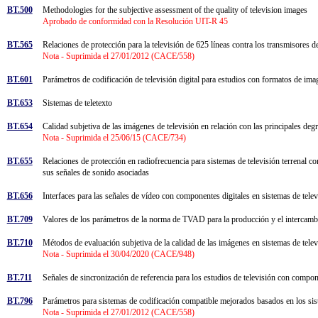
BT.500
Methodologies for the subjective assessment of the quality of television images
Aprobado de conformidad con la Resolución UIT-R 45
BT.565
Relaciones de protección para la televisión de 625 líneas contra los transmisor
Nota - Suprimida el 27/01/2012 (CACE/558)
BT.601
Parámetros de codificación de televisión digital para estudios con formatos de im
BT.653
Sistemas de teletexto
BT.654
Calidad subjetiva de las imágenes de televisión en relación con las principales de
Nota - Suprimida el 25/06/15 (CACE/734)
BT.655
Relaciones de protección en radiofrecuencia para sistemas de televisión terrenal c
sus señales de sonido asociadas
BT.656
Interfaces para las señales de vídeo con componentes digitales en sistemas de te
BT.709
Valores de los parámetros de la norma de TVAD para la producción y el intercam
BT.710
Métodos de evaluación subjetiva de la calidad de las imágenes en sistemas de telev
Nota - Suprimida el 30/04/2020 (CACE/948)
BT.711
Señales de sincronización de referencia para los estudios de televisión con compo
BT.796
Parámetros para sistemas de codificación compatible mejorados basados en los 
Nota - Suprimida el 27/01/2012 (CACE/558)