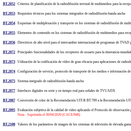
BT.2052
Criterios de planificación de la radiodifusión terrenal de multimedios para la rece
BT.2053
Requisitos técnicos para los sistemas integrados de radiodifusión-banda ancha
BT.2054
Esquemas de multiplexación y transporte en los sistemas de radiodifusión de mul
BT.2055
Elementos de contenido en los sistemas de radiodifusión de multimedios para re
BT.2056
Directrices de alto nivel para el intercambio internacional de programas de TVAD
BT.2072
Principales funcionalidades de los receptores de usuario para la itinerancia mundi
BT.2073
Utilización de la codificación de vídeo de gran eficacia para aplicaciones de 
BT.2074
Configuración de servicio, protocolo de transporte de los medios e información 
BT.2075
Sistema integrado de radiodifusión-banda ancha
BT.2077
Interfaces digitales en serie y en tiempo real para señales de TVUADX
BT.2087
Conversión de color de la Recomendación UIT-R BT.709 a la Recomendación U
BT.2095
Evaluación subjetiva de la calidad de vídeo aplicando el Protocolo de observación
Nota - Suprimida el 30/04/2020 (CACE/948)
BT.2100
Valores de los parámetros de imagen de los sistemas de televisión de elevada gam