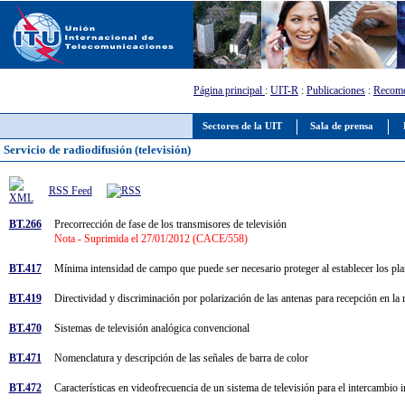
Página principal
:
UIT-R
:
Publicaciones
:
Recome
Sectores de la UIT
Sala de prensa
Servicio de radiodifusión (televisión)
RSS Feed
BT.266
Precorrección de fase de los transmisores de televisión
Nota - Suprimida el 27/01/2012 (CACE/558)
BT.417
Mínima intensidad de campo que puede ser necesario proteger al establecer los plan
BT.419
Directividad y discriminación por polarización de las antenas para recepción en la
BT.470
Sistemas de televisión analógica convencional
BT.471
Nomenclatura y descripción de las señales de barra de color
BT.472
Características en videofrecuencia de un sistema de televisión para el intercambi