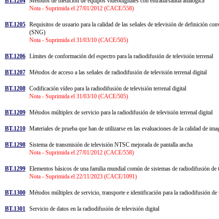
BT.1204
Métodos de medición de equipos videodigitales con entrada/salida analógica
Nota - Suprimida el 27/01/2012 (CACE/558)
BT.1205
Requisitos de usuario para la calidad de las señales de televisión de definición con
(SNG)
Nota - Suprimida el 31/03/10 (CACE/505)
BT.1206
Límites de conformación del espectro para la radiodifusión de televisión terrenal
BT.1207
Métodos de acceso a las señales de radiodifusión de televisión terrenal digital
BT.1208
Codificación vídeo para la radiodifusión de televisión terrenal digital
Nota - Suprimida el 31/03/10 (CACE/505)
BT.1209
Métodos múltiplex de servicio para la radiodifusión de televisión terrenal digital
BT.1210
Materiales de prueba que han de utilizarse en las evaluaciones de la calidad de i
BT.1298
Sistema de transmisión de televisión NTSC mejorada de pantalla ancha
Nota - Suprimida el 27/01/2012 (CACE/558)
BT.1299
Elementos básicos de una familia mundial común de sistemas de radiodifusión de te
Nota - Suprimida el 22/11/2023 (CACE/1091)
BT.1300
Métodos múltiplex de servicio, transporte e identificación para la radiodifusión de 
BT.1301
Servicio de datos en la radiodifusión de televisión digital