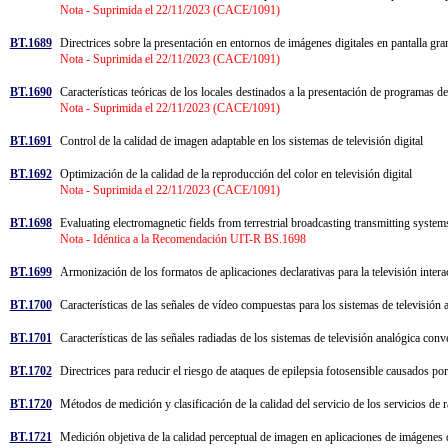
Nota - Suprimida el 22/11/2023 (CACE/1091)
BT.1689
Directrices sobre la presentación en entornos de imágenes digitales en pantall
Nota - Suprimida el 22/11/2023 (CACE/1091)
BT.1690
Características teóricas de los locales destinados a la presentación de programas d
Nota - Suprimida el 22/11/2023 (CACE/1091)
BT.1691
Control de la calidad de imagen adaptable en los sistemas de televisión digital
BT.1692
Optimización de la calidad de la reproducción del color en televisión digital
Nota - Suprimida el 22/11/2023 (CACE/1091)
BT.1698
Evaluating electromagnetic fields from terrestrial broadcasting transmitting syst
Nota - Idéntica a la Recomendación UIT-R BS.1698
BT.1699
Armonización de los formatos de aplicaciones declarativas para la televisión inter
BT.1700
Características de las señales de vídeo compuestas para los sistemas de televisió
BT.1701
Características de las señales radiadas de los sistemas de televisión analógica co
BT.1702
Directrices para reducir el riesgo de ataques de epilepsia fotosensible causados por
BT.1720
Métodos de medición y clasificación de la calidad del servicio de los servicios de 
BT.1721
Medición objetiva de la calidad perceptual de imagen en aplicaciones de imágenes 