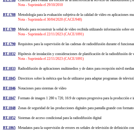
Nota - Suprimida el 29/10/2010
BT.1788
Metodología para la evaluación subjetiva de la calidad de vídeo en aplicaciones 
Nota - Suprimida el 30/04/2020 (CACE/948)
BT.1789
Método para reconstruir la señal de vídeo recibida utilizando información sobre e
Nota - Suprimida el 22/11/2023 (CACE/1091)
BT.1790
Requisitos para la supervisión de las cadenas de radiodifusión durante el funcio
BT.1832
Hipótesis de instalación y consideraciones de planificación de la radiodifusión d
Nota - Suprimida el 22/11/2023 (CACE/1091)
BT.1833
Radiodifusión de aplicaciones multimedios y de datos para recepción móvil median
BT.1845
Directrices sobre la métrica que ha de utilizarse para adaptar programas de televi
BT.1846
Notaciones para sistemas de vídeo
BT.1847
Formato de imagen 1 280 x 720, 16:9 de captura progresiva para la producción e 
BT.1848
Zonas de seguridad de las producciones digitales para pantalla grande con format
BT.1852
Sistemas de acceso condicional para la radiodifusión digital
BT.1865
Metadatos para la supervisión de errores en señales de televisión de definición co