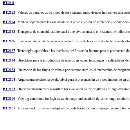
BT.2111
BT.2123
Valores de parámetros de vídeo de los sistemas audiovisuales inmersivos avanzado
BT.2124
Medida objetiva para la evaluación de la posible visión de diferencias de color en 
BT.2133
Transporte de contenido audiovisual inmersivo avanzado en sistemas de radiodif
BT.2136
Evaluación de la interferencia a la radiodifusión de televisión digital terrenal de 
BT.2137
Tecnologías aplicables a las interfaces del Protocolo Internet para la producción 
BT.2144
Directrices para la introducción de nuevos sistemas, tecnologías y aplicaciones de 
BT.2153
Utilización de los flujos de trabajo por componentes en el intercambio de program
BT.2154
Arquitectura de sistema de alto nivel para la presentación de vídeo inmersivo en d
BT.2163
Objective measurement algorithm for evaluation of the brightness of high dynami
BT.2166
Viewing conditions for high dynamic range and standard dynamic range monitorin
BT.2167
A framework for content-adaptive methods for reduction of energy consumption i