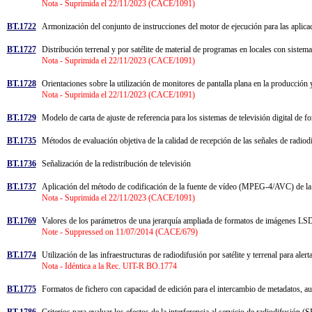
Nota - Suprimida el 22/11/2023 (CACE/1091)
BT.1722
Armonización del conjunto de instrucciones del motor de ejecución para las aplicac
BT.1727
Distribución terrenal y por satélite de material de programas en locales con siste
Nota - Suprimida el 22/11/2023 (CACE/1091)
BT.1728
Orientaciones sobre la utilización de monitores de pantalla plana en la producción
Nota - Suprimida el 22/11/2023 (CACE/1091)
BT.1729
Modelo de carta de ajuste de referencia para los sistemas de televisión digital de 
BT.1735
Métodos de evaluación objetiva de la calidad de recepción de las señales de radio
BT.1736
Señalización de la redistribución de televisión
BT.1737
Aplicación del método de codificación de la fuente de vídeo (MPEG-4/AVC) de la 
Nota - Suprimida el 22/11/2023 (CACE/1091)
BT.1769
Valores de los parámetros de una jerarquía ampliada de formatos de imágenes LSD
Note - Suppressed on 11/07/2014 (CACE/679)
BT.1774
Utilización de las infraestructuras de radiodifusión por satélite y terrenal para aler
Nota - Idéntica a la Rec. UIT-R BO.1774
BT.1775
Formatos de fichero con capacidad de edición para el intercambio de metadatos, au
BT.1786
Criterios para evaluar los efectos de la interferencia al servicio de radiodifusión (