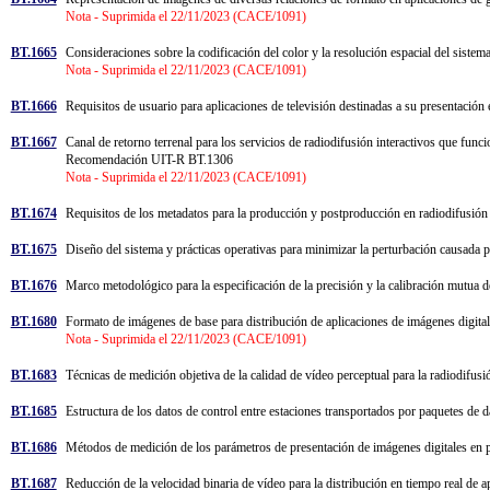
Nota - Suprimida el 22/11/2023 (CACE/1091)
BT.1665
Consideraciones sobre la codificación del color y la resolución espacial del siste
Nota - Suprimida el 22/11/2023 (CACE/1091)
BT.1666
Requisitos de usuario para aplicaciones de televisión destinadas a su presentación
BT.1667
Canal de retorno terrenal para los servicios de radiodifusión interactivos que fun
Recomendación UIT-R BT.1306
Nota - Suprimida el 22/11/2023 (CACE/1091)
BT.1674
Requisitos de los metadatos para la producción y postproducción en radiodifusió
BT.1675
Diseño del sistema y prácticas operativas para minimizar la perturbación causada p
BT.1676
Marco metodológico para la especificación de la precisión y la calibración mutua d
BT.1680
Formato de imágenes de base para distribución de aplicaciones de imágenes digital
Nota - Suprimida el 22/11/2023 (CACE/1091)
BT.1683
Técnicas de medición objetiva de la calidad de vídeo perceptual para la radiodifusi
BT.1685
Estructura de los datos de control entre estaciones transportados por paquetes de 
BT.1686
Métodos de medición de los parámetros de presentación de imágenes digitales en pa
BT.1687
Reducción de la velocidad binaria de vídeo para la distribución en tiempo real de a