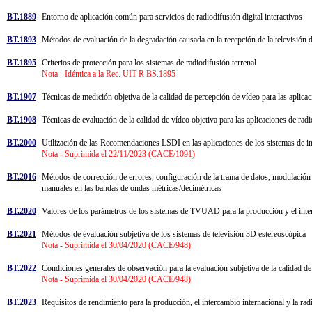
BT.1889
Entorno de aplicación común para servicios de radiodifusión digital interactivos
BT.1893
Métodos de evaluación de la degradación causada en la recepción de la televisión d
BT.1895
Criterios de protección para los sistemas de radiodifusión terrenal
Nota - Idéntica a la Rec. UIT-R BS.1895
BT.1907
Técnicas de medición objetiva de la calidad de percepción de vídeo para las aplic
BT.1908
Técnicas de evaluación de la calidad de vídeo objetiva para las aplicaciones de ra
BT.2000
Utilización de las Recomendaciones LSDI en las aplicaciones de los sistemas de 
Nota - Suprimida el 22/11/2023 (CACE/1091)
BT.2016
Métodos de corrección de errores, configuración de la trama de datos, modulación 
manuales en las bandas de ondas métricas/decimétricas
BT.2020
Valores de los parámetros de los sistemas de TVUAD para la producción y el int
BT.2021
Métodos de evaluación subjetiva de los sistemas de televisión 3D estereoscópica
Nota - Suprimida el 30/04/2020 (CACE/948)
BT.2022
Condiciones generales de observación para la evaluación subjetiva de la calidad
Nota - Suprimida el 30/04/2020 (CACE/948)
BT.2023
Requisitos de rendimiento para la producción, el intercambio internacional y la r