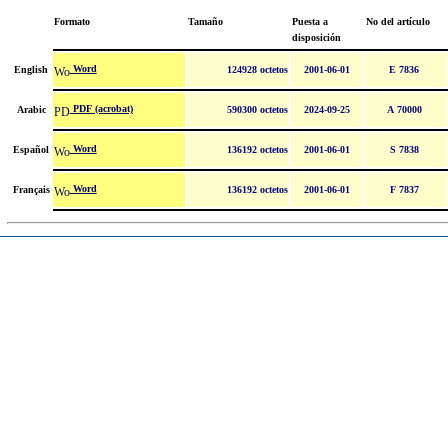
Formato
Tamaño
Puesta a
No del artículo
disposición
Word
English
124928 octetos
2001-06-01
E 7836
PDF (acrobat)
Arabic
590300 octetos
2024-09-25
A 70000
Word
Español
136192 octetos
2001-06-01
S 7838
Word
Français
136192 octetos
2001-06-01
F 7837