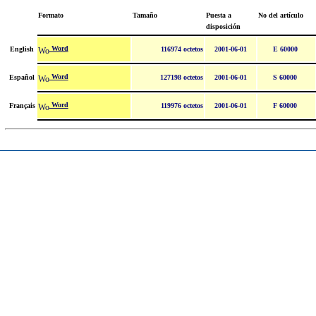
Formato
Tamaño
Puesta a
No del artículo
disposición
Word
English
116974 octetos
2001-06-01
E 60000
Word
Español
127198 octetos
2001-06-01
S 60000
Word
Français
119976 octetos
2001-06-01
F 60000