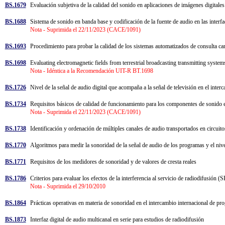
BS.1679
Evaluación subjetiva de la calidad del sonido en aplicaciones de imágenes digitale
BS.1688
Sistema de sonido en banda base y codificación de la fuente de audio en las interf
Nota - Suprimida el 22/11/2023 (CACE/1091)
BS.1693
Procedimiento para probar la calidad de los sistemas automatizados de consulta c
BS.1698
Evaluating electromagnetic fields from terrestrial broadcasting transmitting syst
Nota - Idéntica a la Recomendación UIT-R BT.1698
BS.1726
Nivel de la señal de audio digital que acompaña a la señal de televisión en el int
BS.1734
Requisitos básicos de calidad de funcionamiento para los componentes de sonido en
Nota - Suprimida el 22/11/2023 (CACE/1091)
BS.1738
Identificación y ordenación de múltiples canales de audio transportados en circuit
BS.1770
Algoritmos para medir la sonoridad de la señal de audio de los programas y el nive
BS.1771
Requisitos de los medidores de sonoridad y de valores de cresta reales
BS.1786
Criterios para evaluar los efectos de la interferencia al servicio de radiodifusión (
Nota - Suprimida el 29/10/2010
BS.1864
Prácticas operativas en materia de sonoridad en el intercambio internacional de pr
BS.1873
Interfaz digital de audio multicanal en serie para estudios de radiodifusión