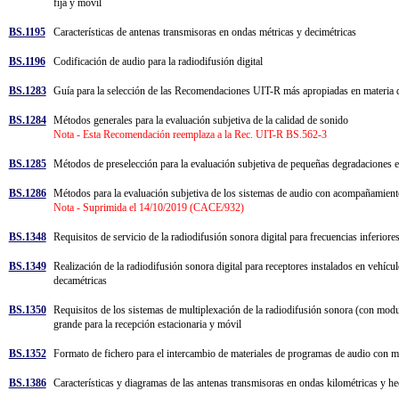
fija y móvil
BS.1195
Características de antenas transmisoras en ondas métricas y decimétricas
BS.1196
Codificación de audio para la radiodifusión digital
BS.1283
Guía para la selección de las Recomendaciones UIT-R más apropiadas en materia d
BS.1284
Métodos generales para la evaluación subjetiva de la calidad de sonido
Nota - Esta Recomendación reemplaza a la Rec. UIT-R BS.562-3
BS.1285
Métodos de preselección para la evaluación subjetiva de pequeñas degradaciones 
BS.1286
Métodos para la evaluación subjetiva de los sistemas de audio con acompañamie
Nota - Suprimida el 14/10/2019 (CACE/932)
BS.1348
Requisitos de servicio de la radiodifusión sonora digital para frecuencias inferi
BS.1349
Realización de la radiodifusión sonora digital para receptores instalados en vehícul
decamétricas
BS.1350
Requisitos de los sistemas de multiplexación de la radiodifusión sonora (con modu
grande para la recepción estacionaria y móvil
BS.1352
Formato de fichero para el intercambio de materiales de programas de audio con 
BS.1386
Características y diagramas de las antenas transmisoras en ondas kilométricas y 