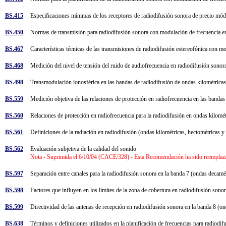
BS.415
Especificaciones mínimas de los receptores de radiodifusión sonora de precio mó
BS.450
Normas de transmisión para radiodifusión sonora con modulación de frecuencia 
BS.467
Características técnicas de las transmisiones de radiodifusión estereofónica con 
BS.468
Medición del nivel de tensión del ruido de audiofrecuencia en radiodifusión sono
BS.498
Transmodulación ionosférica en las bandas de radiodifusión de ondas kilométrica
BS.559
Medición objetiva de las relaciones de protección en radiofrecuencia en las banda
BS.560
Relaciones de protección en radiofrecuencia para la radiodifusión en ondas kilomé
BS.561
Definiciones de la radiación en radiodifusión (ondas kilométricas, hectométricas 
BS.562
Evaluación subjetiva de la calidad del sonido
Nota - Suprimida el 6/10/04 (CACE/328) - Esta Recomendación ha sido reemplaz
BS.597
Separación entre canales para la radiodifusión sonora en la banda 7 (ondas decam
BS.598
Factores que influyen en los límites de la zona de cobertura en radiodifusión so
BS.599
Directividad de las antenas de recepción en radiodifusión sonora en la banda 8 (o
BS.638
Términos y definiciones utilizados en la planificación de frecuencias para radiod