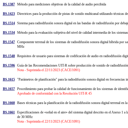
BS.1387
Método para mediciones objetivas de la calidad de audio percibida
BS.1423
Directrices para la producción de pistas de sonido multicanal utilizando técnicas 
BS.1514
Sistema para radiodifusión sonora digital en las bandas de radiodifusión por de
BS.1534
Método para la evaluación subjetiva del nivel de calidad intermedia de los sistem
BS.1547
Componente terrenal de los sistemas de radiodifusión sonora digital híbrida por saté
MHz
BS.1548
Requisitos de usuario para sistemas de codificación de audio en radiodifusión dig
BS.1596
Guía de las Recomendaciones UIT-R sobre producción de sonido de radiodifusi
Nota - Suprimida el 22/11/2023 (CACE/1091)
BS.1615
"Parámetros de planificación" para la radiodifusión sonora digital en frecuencias
BS.1657
Procedimiento para probar la calidad de funcionamiento de los sistemas de identi
Aprobado de conformidad con la Resolución UIT-R 45
BS.1660
Bases técnicas para la planificación de la radiodifusión sonora digital terrenal en
BS.1661
Especificaciones de «señal en el aire» del sistema digital descrito en el Anexo 1
de 30 MHz
Nota - Suprimida el 22/11/2023 (CACE/1091)