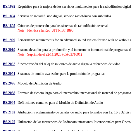
BS.1892
Requisitos para la mejora de los servicios multimedios para la radiodifusión digita
BS.1894
Servicio de radiodifusión digital, servicio radiofónico con subtítulos
BS.1895
Criterios de protección para los sistemas de radiodifusión terrenal
Nota - Idéntica a la Rec. UIT-R BT.1895
BS.1909
Performance requirements for an advanced sound system for use with or without
BS.2019
Sistema de audio para la producción y el intercambio internacional de programas d
Nota - Suprimida el 22/11/2023 (CACE/1091)
BS.2032
Sincronización del reloj de muestreo de audio digital a referencias de vídeo
BS.2051
Sistemas de sonido avanzados para la producción de programas
BS.2076
Modelo de Definición de Audio
BS.2088
Formato de fichero largo para el intercambio internacional de material de progra
BS.2094
Definiciones comunes para el Modelo de Definición de Audio
BS.2102
Atribución y ordenamiento de canales de audio para formatos con 12, 16 y 32 pis
BS.2107
Utilización de las frecuencias de Radiocomunicaciones Internacionales para Oper