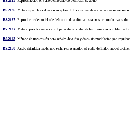
BS.2125
Representación en serie del modelo de definición de audio
BS.2126
Métodos para la evaluación subjetiva de los sistemas de audio con acompañamie
BS.2127
Reproductor de modelo de definición de audio para sistemas de sonido avanzado
BS.2132
Método para la evaluación subjetiva de la calidad de las diferencias audibles de l
BS.2143
Método de transmisión para señales de audio y datos sin modulación por impulsos 
BS.2168
Audio definition model and serial representation of audio definition model profi