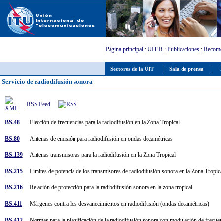
Página principal
:
UIT-R
:
Publicaciones
:
Recome
Sectores de la UIT
Sala de prensa
Servicio de radiodifusión sonora
RSS Feed
BS.48
Elección de frecuencias para la radiodifusión en la Zona Tropical
BS.80
Antenas de emisión para radiodifusión en ondas decamétricas
BS.139
Antenas transmisoras para la radiodifusión en la Zona Tropical
BS.215
Límites de potencia de los transmisores de radiodifusión sonora en la Zona Tropi
BS.216
Relación de protección para la radiodifusión sonora en la zona tropical
BS.411
Márgenes contra los desvanecimientos en radiodifusión (ondas decamétricas)
BS.412
Normas para la planificación de la radiodifusión sonora con modulación de frecu