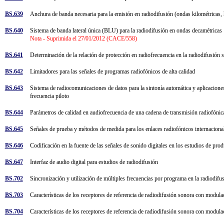
BS.639
Anchura de banda necesaria para la emisión en radiodifusión (ondas kilométricas,
BS.640
Sistema de banda lateral única (BLU) para la radiodifusión en ondas decamétrica
Nota - Suprimida el 27/01/2012 (CACE/558)
BS.641
Determinación de la relación de protección en radiofrecuencia en la radiodifusió
BS.642
Limitadores para las señales de programas radiofónicos de alta calidad
BS.643
Sistema de radiocomunicaciones de datos para la sintonía automática y aplicaciones
frecuencia piloto
BS.644
Parámetros de calidad en audiofrecuencia de una cadena de transmisión radiofónic
BS.645
Señales de prueba y métodos de medida para los enlaces radiofónicos internacio
BS.646
Codificación en la fuente de las señales de sonido digitales en los estudios de pr
BS.647
Interfaz de audio digital para estudios de radiodifusión
BS.702
Sincronización y utilización de múltiples frecuencias por programa en la radiodi
BS.703
Características de los receptores de referencia de radiodifusión sonora con modula
BS.704
Características de los receptores de referencia de radiodifusión sonora con modula