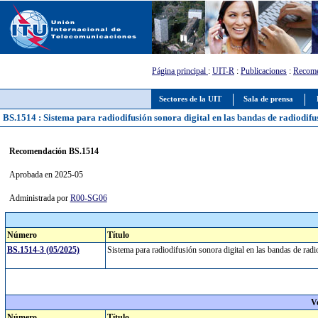
Página principal
:
UIT-R
:
Publicaciones
:
Recome
Sectores de la UIT
Sala de prensa
BS.1514 : Sistema para radiodifusión sonora digital en las bandas de radiodif
Recomendación BS.1514
Aprobada en 2025-05
Administrada por
R00-SG06
Número
Título
BS.1514-3 (05/2025)
Sistema para radiodifusión sonora digital en las bandas de r
V
Número
Título