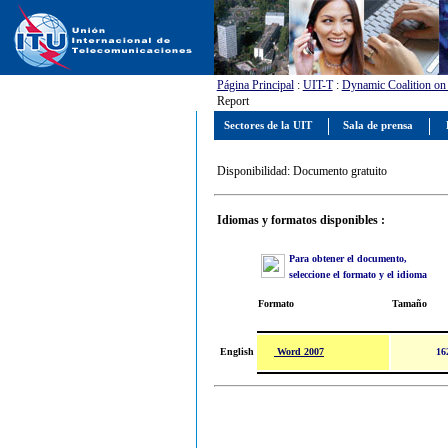
Página Principal
:
UIT-T
:
Dynamic Coalition on A
Report
Sectores de la UIT
Sala de prensa
Disponibilidad: Documento gratuito
Idiomas y formatos disponibles :
Para obtener el documento,
seleccione el formato y el idioma
Formato
Tamaño
Word 2007
English
16