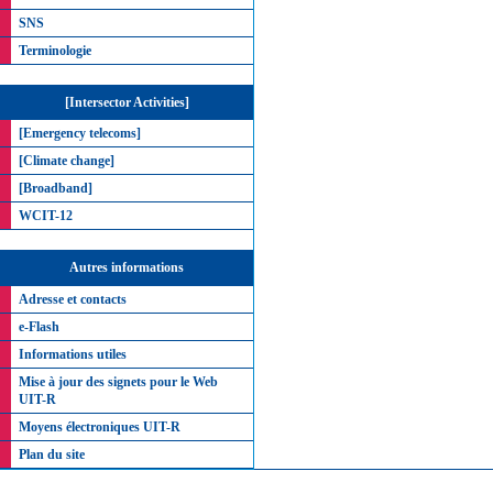
SNS
Terminologie
[Intersector Activities]
[Emergency telecoms]
[Climate change]
[Broadband]
WCIT-12
Autres informations
Adresse et contacts
e-Flash
Informations utiles
Mise à jour des signets pour le Web
UIT-R
Moyens électroniques UIT-R
Plan du site