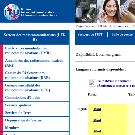
Page d'accueil
:
UIT-R
:
Conferences
:
: P
Secteur des radiocommunications (UIT-
Secteurs de l'UIT
Salle de presse
R)
Conférences mondiales des
radiocommunications (CMR)
Disponibilité: Document gratuit
Assemblées des radiocommunications
(AR)
Langues et formats disponibles :
Comité du Règlement des
radiocommunications (RRB)
Pour obtenir le document,
Groupe consultatif des
sélectionnez le format et la l
radiocommunications (GCR)
Format
Taill
Commissions d'études
Services spatiaux
Word
English
Services de Terre
Organisation du Secteur
Word
Membres
Word