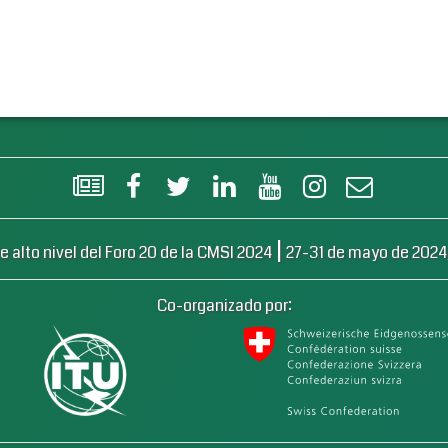
Boletín informativo de la CMSI en formato Flash
Facebook
Twitter
LinkedIn
YouTube
Instagram
Correo elec
|
e alto nivel del Foro 20 de la CMSI 2024
27-31 de mayo de 2024
Co-organizado por:
Confederación Suiza
 Internacional de Telecomunicaciones (UIT)