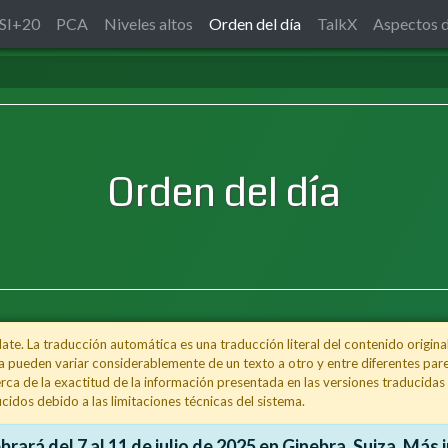
SI+20
PCA
Niveles altos
Orden del día
TalkX
Aspectos d
Orden del día
e. La traducción automática es una traducción literal del contenido origina
a pueden variar considerablemente de un texto a otro y entre diferentes pares
ca de la exactitud de la información presentada en las versiones traducidas d
cidos debido a las limitaciones técnicas del sistema.
rará del 7 al 11 de julio de 2025 en Ginebra, Suiza. Más