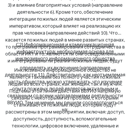
3) и влияние благоприятных условий (направление
деятельности 6). Кроме того, обеспечение
интеграции пожилых людей является этическим
императивом, который влияет на реализацию их
прав человека (направление действий 10). Что
касается пожилых людей в менее развитых странах,
C2) Информационная и коммуникационная
то программа программирования сотрудничества в
инфраструктура: необходимая основа для
области ИКТ и то, являются ли они осведомленными
инклюзивного информационного общества
и интегрированы ли реалии пожилых людей, будут
определять их включение (направление
Инклюзивное информационное общество не
деятельности 11). Действительно, как неотъемлемая
является таковым без полного участия пожилых
часть общества, можно утверждать, что изучение
людей во всех странах, как женщин, так и мужчин.
опыта пожилых людей является актуальным и
Подтемы этой линии действий ВВУИО напрямую
связанным со всеми направлениями деятельности
связаны с некоторыми из проблем, с которыми
ВВУИО. Тем не менее, мы решили сосредоточиться
сталкиваются пожилые люди, которые будут
на:
рассмотрены в этом мероприятии, включая: доступ,
доступность, доступность, вспомогательные
технологии, цифровое включение, удаленные и