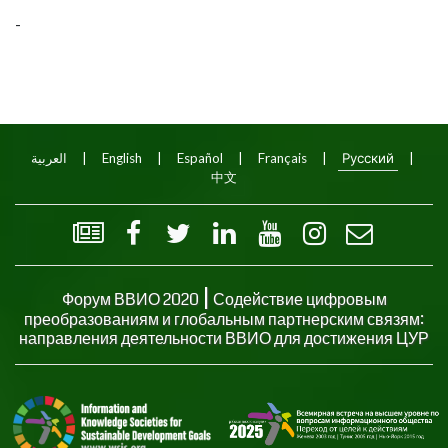
-
العربية
|
English
|
Español
|
Français
|
Русский
|
中文
|
Форум ВВИО 2020
Содействие цифровым
преобразованиям и глобальным партнерским связям:
направления деятельности ВВИО для достижения ЦУР