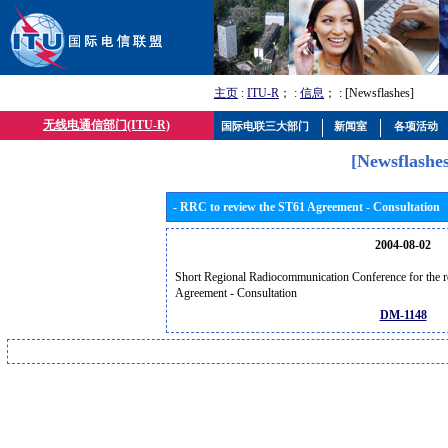
主页
:
ITU-R
； :
信息
； : [Newsflashes]
无线电通信部门(ITU-R)
国际电联三大部门
新闻室
各项活动
[Newsflashes
- RRC to review the ST61 Agreement - Consultation
2004-08-02
Short Regional Radiocommunication Conference for the r
Agreement - Consultation
DM-1148