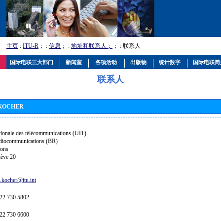
主页
:
ITU-R
； :
信息
； :
地址和联系人；
； : 联系人
国际电联三大部门
新闻室
各项活动
出版物
统计数字
国际电联简
联系人
 KOCHER
tionale des télécommunications (UIT)
adiocommunications (BR)
ions
ève 20
a.kocher@itu.int
2 730 5802
2 730 6600