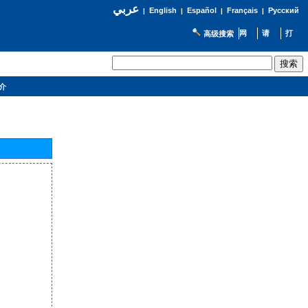
عربي
English
Español
Français
Русский
|
|
|
|
高级搜索
介