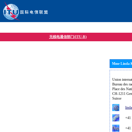
无线电通信部门(ITU-R)
Mme Linda
Union interna
Bureau des r
Place des Nat
CH-1211 Gen
Suisse
lind
+41 2
+41 2