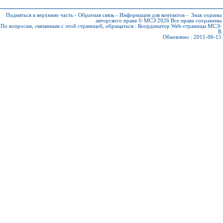
Подняться в верхнюю часть
-
Обратная связь
-
Информация для контактов
-
Знак охраны
авторского права © МСЭ 2026
Все права сохранены
По вопросам, связанным с этой страницей, обращаться :
Координатор Web-страницы МСЭ-
R
Обновлено : 2011-06-15