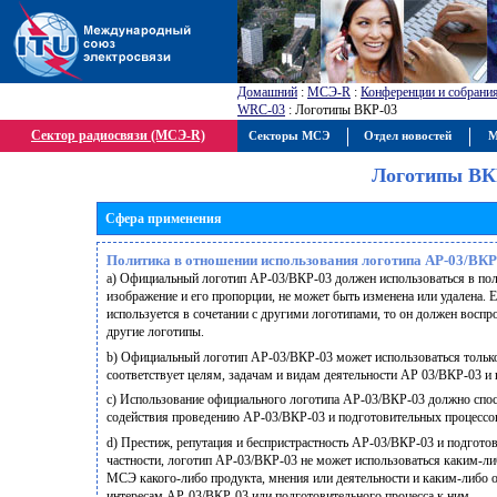
Домашний
:
МСЭ-R
:
Конференции и собрани
WRC-03
: Логотипы ВКР-03
Сектор радиосвязи (МСЭ-R)
Секторы МСЭ
Отдел новостей
М
Логотипы ВК
Сфера применения
Политика в отношении использования логотипа АР-03/ВКР
a) Официальный логотип АР-03/ВКР-03 должен использоваться в полн
изображение и его пропорции, не может быть изменена или удалена.
используется в сочетании с другими логотипами, то он должен воспро
другие логотипы.
b) Официальный логотип АР-03/ВКР-03 может использоваться только 
соответствует целям, задачам и видам деятельности АР 03/ВКР-03 и
c) Использование официального логотипа АР-03/ВКР-03 должно спос
содействия проведению АР-03/ВКР-03 и подготовительных процессов
d) Престиж, репутация и беспристрастность АР-03/ВКР-03 и подгото
частности, логотип АР-03/ВКР-03 не может использоваться каким-л
МСЭ какого-либо продукта, мнения или деятельности и каким-либо 
интересам АР-03/ВКР-03 или подготовительного процесса к ним.