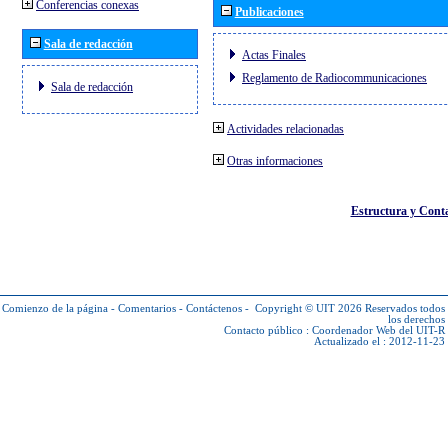
Conferencias conexas
Publicaciones
Sala de redacción
Actas Finales
Reglamento de Radiocommunicaciones
Sala de redacción
Actividades relacionadas
Otras informaciones
Estructura y Cont
Comienzo de la página
-
Comentarios
-
Contáctenos
-
Copyright © UIT 2026
Reservados todos
los derechos
Contacto público :
Coordenador Web del UIT-R
Actualizado el : 2012-11-23