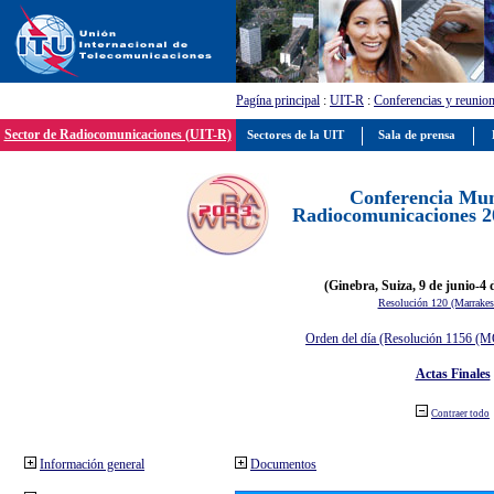
Pagína principal
:
UIT-R
:
Conferencias y reunio
Sector de Radiocomunicaciones (UIT-R)
Sectores de la UIT
Sala de prensa
Conferencia Mun
Radiocomunicaciones 
(Ginebra, Suiza, 9 de junio-4 d
Resolución 120 (Marrakes
Orden del día (Resolución 1156 (
Actas Finales
Contraer todo
Información general
Documentos